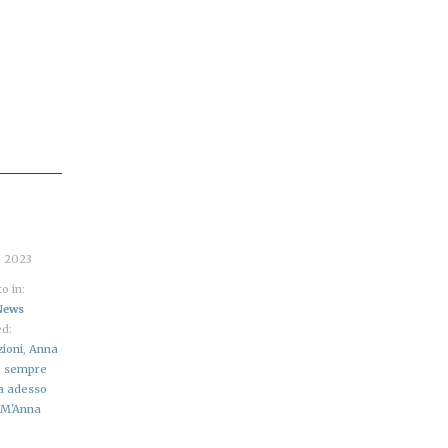
o 2023
o in:
News
d:
zioni
,
Anna
è sempre
Ma adesso
 M'Anna