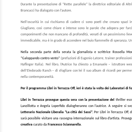
Durante la presentazione di “Rette parallele” la direttrice editoriale di Al
Brancucci ha dialogato con l’autore.
N
ell
’
oscurità in cui rischiamo di cadere ci sono poeti che creano spazi in
Giugliano, così come chiare e intense sono le parole che adopera per farc
componimenti che non mancano di profondità, venati di un pessimismo lieve e 
immedicabile, ma è in grado di accendere nel buio fiammelle di speranza. Un
Nella seconda parte della serata la giornalista e scrittrice Rossella M
“Galoppando contro vento”
(prefazioni di Eugenio Latorre, trainer profession
Haflinger Italia)
. Nel libro, l’Autrice
ha chiesto a Emanuele – istruttore west
dell’Eledorado Ranch – di sfogliare con lei il suo album di ricordi per perme
nella contemporaneità.
Per il programma
Libri in Terrazza Off,
ieri è stata la volta dei
Laboratori di f
Libri in Terrazza prosegue questa sera con la presentazione del
thriller eso
Lanzillotta e Angela Loperfido dialogheranno con l’autrice. A seguire si sv
Letterario Nazionale Liberalia “La città dei Sassi”.
Per Libri in Terrazza Off, 
sarà possibile visitare una rassegna internazionale sul libro d’artista. Pros
creativa
curato da
Francesco Sciannarella
.