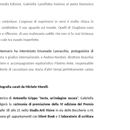
trimedia Edizioni, Gabriella Lanzillotta insieme al poeta Domenico
 controluce. L’urgenza di esprimersi in versi è molto chiara in
i condividere il suo sguardo sul mondo. Quelli di Giugliano sono
riflessivo, di una malinconia sottile che non si fa mai tristezza
 sole tra nuvole imperfette.
ontemurro ha intervistato Emanuele Lamacchia, protagonista di
ista e giudice internazionale, e Andrea Nardoni, direttore Anacrhai
ern e accompagnatore equituristico Fitetrec-Ante, responsabile
tterle di raccontare una storia d’altri tempi perfettamente calata
otografia curati da Michele Morelli.
terico di
Antonella Grippo
“
Secta, un’indagine oscura
”. Gabriella
olgerà la c
erimonia di premiazione della VI edizione del
Premio
dalle 18 alle 21 nello
Studio Arti Visive
in via delle Beccherie n.41
eguono gli appuntamenti con
Silent Book
e il
laboratorio di scrittura