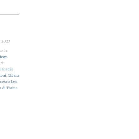
o 2023
o in:
News
d:
Baradel
,
ioni
,
Chiara
cesco Leo
,
o di Torino