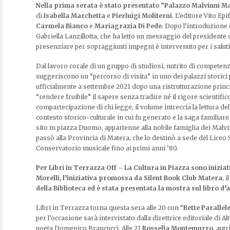
Nella prima serata è stato presentato “Palazzo Malvinni M
di
Isabella Marchetta
e
Pierluigi Moliterni
. L’editore Vito Epi
Carmela Bianco
e
Mariagrazia Di Pede
. Dopo l’introduzione d
Gabriella Lanzillotta, che ha letto un messaggio del presidente
presenziare per sopraggiunti impegni è intervenuto per i salu
Dal lavoro corale di un gruppo di studiosi, nutrito di competenz
suggeriscono un “percorso di visita” in uno dei palazzi storici p
ufficialmente a settembre 2021 dopo una ristrutturazione princip
“rendere fruibile” il sapere senza tradire né il rigore scientific
compartecipazione di chi legge, il volume intreccia la lettura del 
contesto storico-culturale in cui fu generato e la saga familiare l
sito in piazza Duomo, appartenne alla nobile famiglia dei Malvi
passò alla Provincia di Matera, che lo destinò a sede del Liceo S
Conservatorio musicale fino ai primi anni ’80.
Per
Libri in Terrazza Off
– La Cultura in Piazza
sono iniziati
Morelli,
l’iniziativa promossa da
Silent Book Club Matera
, i
della Biblioteca
ed è stata presentata la
mostra sul libro d’a
Libri in Terrazza torna questa sera alle 20 con “
Rette Parallel
per l’occasione sarà intervistato dalla direttrice editoriale di A
poeta Domenico Brancucci. Alle 21
Rossella Montemurro
, autr