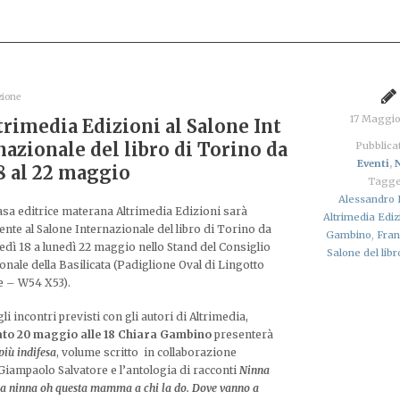
zione
17 Maggi
trimedia Edizioni al Salone Int
nazionale del libro di Torino da
Pubblicat
Eventi
,
18 al 22 maggio
Tagge
Alessandro 
asa editrice materana Altrimedia Edizioni sarà
Altrimedia Ediz
ente al Salone Internazionale del libro di Torino da
Gambino
,
Fran
edì 18 a lunedì 22 maggio nello Stand del Consiglio
Salone del libr
onale della Basilicata (Padiglione Oval di Lingotto
e – W54 X53).
li incontri previsti con gli autori di Altrimedia,
to 20 maggio alle 18 Chiara Gambino
presenterà
più
indifesa
, volume scritto in collaborazione
Giampaolo Salvatore e l’antologia di racconti
Ninna
a ninna oh questa mamma a chi la do. Dove
vanno a