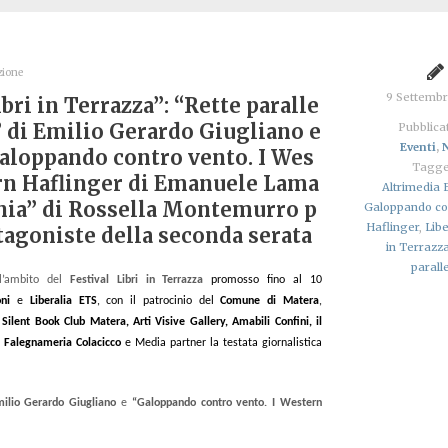
zione
9 Settemb
ibri in Terrazza”: “Rette paralle
” di Emilio Gerardo Giugliano e
Pubblicat
Eventi
,
aloppando contro vento. I Wes
Tagge
rn Haflinger di Emanuele Lama
Altrimedia 
hia” di Rossella Montemurro p
Galoppando co
Haflinger
,
Libe
tagoniste della seconda serata
in Terrazz
parall
ll’ambito del
Festival Libri in Terrazza
promosso fino al 10
ioni
e
Liberalia ETS
, con il patrocinio del
Comune di Matera
,
n
Silent Book Club Matera, Arti Visive Gallery, Amabili Confini, il
o
Falegnameria Colacicco
e Media partner la testata giornalistica
ilio Gerardo Giugliano
e
“Galoppando contro vento. I Western