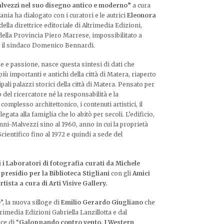
alvezzi nel suo disegno antico e moderno”
a cura
fania ha dialogato con i curatori e le autrici
Eleonora
ella direttrice editoriale di Altrimedia Edizioni,
 della Provincia Piero Marrese, impossibilitato a
ti il sindaco Domenico Bennardi.
e e passione, nasce questa sintesi di dati che
iù importanti e antichi della città di Matera, riaperto
ali palazzi storici della città di Matera. Pensato per
o del ricercatore né la responsabilità e la
complesso architettonico, i contenuti artistici, il
egata alla famiglia che lo abitò per secoli. L’edificio,
nni-Malvezzi sino al 1960, anno in cui la proprietà
cientifico fino al 1972 e quindi a sede del
 i
Laboratori di fotografia curati da Michele
l
presidio per la Biblioteca Stigliani
con gli
Amici
rtista a cura di Arti Visive Gallery.
e
”, la nuova silloge di
Emilio Gerardo Giugliano
che
ltrimedia Edizioni Gabriella Lanzillotta e dal
ice di “
Galoppando contro vento. I Western