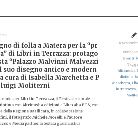
zione
8 Settemb
gno di folla a Matera per la “pr
a” di Libri in Terrazza: protago
Pubblicat
Eventi
,
sta “Palazzo Malvinni Malvezzi
Tagge
l suo disegno antico e modern
Altrimedia 
 a cura di Isabella Marchetta e P
diotima
,
I
Marchetta
,
Lib
rluigi Moliterni
in Terrazza
,
Molite
gremita per
Libri in Terrazza,
il Festival culturale
iotima
con
Altrimedia edizioni
e
Liberalia ETS
, con
e della
Regione Basilicata
, in collaborazione
ini, il fotografo Michele Morelli e l’autore
icco
e Media partner la testata giornalistica