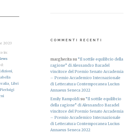
COMMENTI RECENTI
re 2023
o in:
News
margherita
su
“Il sottile equilibrio della
d:
ragione” di Alessandro Baradel
Edizioni
,
vincitore del Premio Senato Accademia
sabella
– Premio Accademico Internazionale
eralia
,
Libri
di Letteratura Contemporanea Lucius
Pierluigi
Annaeus Seneca 2022
rni
Emily Rampoldi
su
“Il sottile equilibrio
della ragione” di Alessandro Baradel
vincitore del Premio Senato Accademia
– Premio Accademico Internazionale
di Letteratura Contemporanea Lucius
Annaeus Seneca 2022