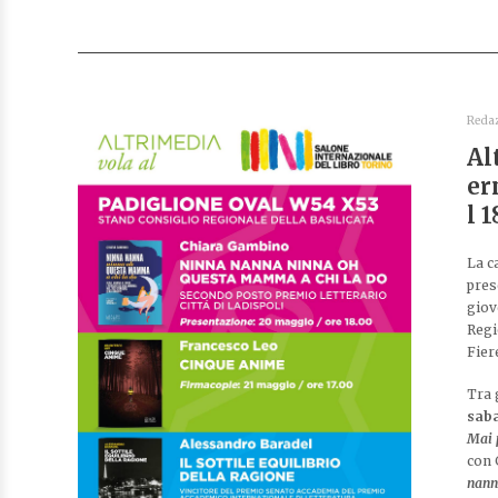
Reda
Al
er
l 
La c
pres
giov
Regi
Fier
Tra g
saba
Mai 
con 
nann