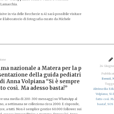
 Lamacchia.
isive in via delle Beccherie n.41 sarà possibile visitare
 il laboratorio di fotografia curato da Michele
zione
24 Giugn
ima nazionale a Matera per la p
sentazione della guida pediatri
Pubblicat
Eventi
,
 di Anna Volpiana “Si è sempre
Tagge
tto così. Ma adesso basta!”
Altrimedia Edi
Volpiana
,
Si 
ve una media di 200-300 messaggi su WhatsApp al
fatto così. 
no, a settimana ne colleziona circa 2000. E risponde,
basta!
,
SOS
re, a tutti. Non è semplice gestire 60.000 follower sui