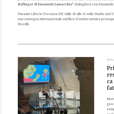
Haflinger di Emanuele Lamacchia
”, dialogherà con Emanuele
Durante Libri in Terrazza Off, dalle 18 alle 21 nello Studio Arti V
una rassegna internazionale sul libro d’artista mentre prosegue
Morelli.
Reda
Pr
re
ca
fa
Rice
gior
semp