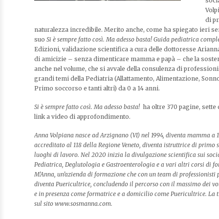
soci
Volp
di p
naturalezza incredibile. Merito anche, come ha spiegato ieri se
suo
Si è sempre fatto così. Ma adesso basta! Guida pediatrica complet
Edizioni, validazione scientifica a cura delle dottoresse Ariann
di amicizie – senza dimenticare mamma e papà – che la sosteng
anche nel volume, che si avvale della consulenza di professionis
grandi temi della Pediatria (Allattamento, Alimentazione, Sonno,
Primo soccorso e tanti altri) da 0 a 14 anni.
Si è sempre fatto così. Ma adesso basta!
ha oltre 370 pagine, sette 
link a video di approfondimento.
Anna Volpiana nasce ad Arzignano (VI) nel 1994, diventa mamma a 16
accreditato al 118 della Regione Veneto, diventa istruttrice di primo 
luoghi di lavoro. Nel 2020 inizia la divulgazione scientifica sui soc
Pediatrica, Deglutologia e Gastroenterologia e a vari altri corsi di
M’Anna, un’azienda di formazione che con un team di professionisti p
diventa Puericultrice, concludendo il percorso con il massimo dei vo
e in presenza come formatrice e a domicilio come Puericultrice. La
sul sito www.sosmanna.com.