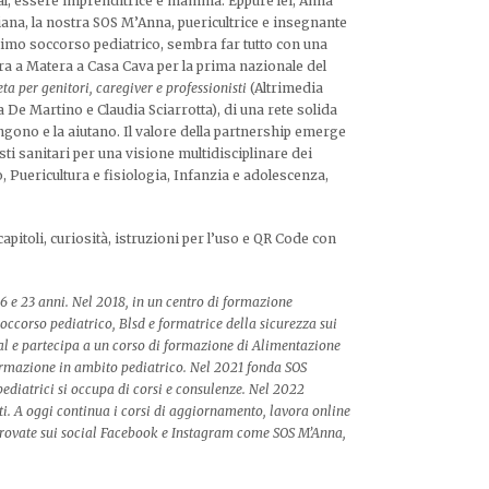
al, essere imprenditrice e mamma. Eppure lei, Anna
iana, la nostra SOS M’Anna, puericultrice e insegnante
rimo soccorso pediatrico, sembra far tutto con una
ra a Matera a Casa Cava per la prima nazionale del
a per genitori, caregiver e professionisti
(Altrimedia
a De Martino e Claudia Sciarrotta), di una rete solida
ono e la aiutano. Il valore della partnership emerge
ti sanitari per una visione multidisciplinare dei
 Puericultura e fisiologia, Infanzia e adolescenza,
capitoli, curiosità, istruzioni per l’uso e QR Code con
 e 23 anni. Nel 2018, in un centro di formazione
soccorso pediatrico, Blsd e formatrice della sicurezza sui
ial e partecipa a un corso di formazione di Alimentazione
 formazione in ambito pediatrico. Nel 2021 fonda SOS
ediatrici si occupa di corsi e consulenze. Nel 2022
ti. A oggi continua i corsi di aggiornamento, lavora online
 trovate sui social Facebook e Instagram come SOS M’Anna,