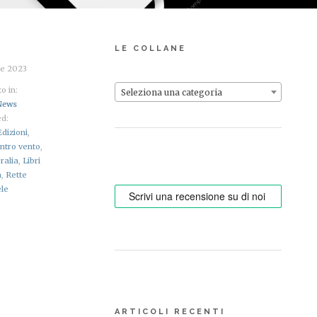
LE COLLANE
re 2023
o in:
Seleziona una categoria
News
d:
Edizioni
,
ntro vento
,
ralia
,
Libri
a
,
Rette
ele
ARTICOLI RECENTI