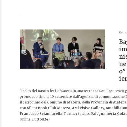
Reda
Ba
im
ni
ne
o”
ie
Taglio del nastro ieri a Matera in una terrazza San Francesco 
promosso fino al 10 settembre dall’agenzia di comunicazione
D
il patrocinio del
Comune di Matera
, della
Provincia di Matera
con
Silent Book Club Matera, Arti Visive Gallery, Amabili Conf
Francesco Sciannarella
. Partner tecnico
Falegnameria Colac
online
TuttoH24
.