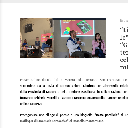
Reda
“L
le
“G
te
cc
ro
Presentazione doppia ieri a Matera
sulla Terrazza San Francesco
ne
settembre, dall’agenzia di comunicazione
Diotima
con
Altr
imedia ediz
della
Provincia di Matera
e della
Regione Basilicata
, in collaborazione co
fotografo Michele Morelli e l’autore Francesco Sciannarella
. Partner tecnic
online
TuttoH24
.
Protagoniste una silloge di poesia e una biografia:
“Rette parallele”, di
Em
Haflinger di Emanuele Lamacchia” di Rossella Montemurro
.