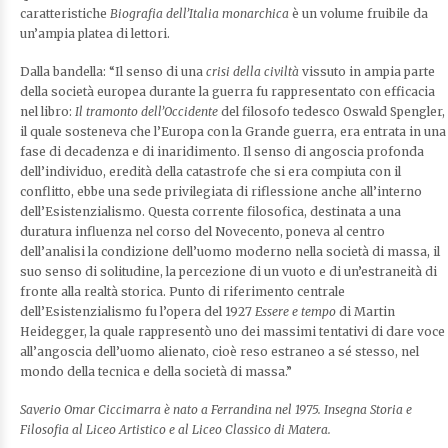
caratteristiche
Biografia dell’Italia monarchica
è un volume fruibile da
un’ampia platea di lettori.
Dalla bandella: “Il senso di una
crisi della civiltà
vissuto in ampia parte
della società europea durante la guerra fu rappresentato con efficacia
nel libro:
Il tramonto dell’Occidente
del filosofo tedesco Oswald Spengler,
il quale sosteneva che l’Europa con la Grande guerra, era entrata in una
fase di decadenza e di inaridimento. Il senso di angoscia profonda
dell’individuo, eredità della catastrofe che si era compiuta con il
conflitto, ebbe una sede privilegiata di riflessione anche all’interno
dell’Esistenzialismo. Questa corrente filosofica, destinata a una
duratura influenza nel corso del Novecento, poneva al centro
dell’analisi la condizione dell’uomo moderno nella società di massa, il
suo senso di solitudine, la percezione di un vuoto e di un’estraneità di
fronte alla realtà storica. Punto di riferimento centrale
dell’Esistenzialismo fu l’opera del 1927
Essere e tempo
di Martin
Heidegger, la quale rappresentò uno dei massimi tentativi di dare voce
all’angoscia dell’uomo alienato, cioè reso estraneo a sé stesso, nel
mondo della tecnica e della società di massa.”
Saverio Omar Ciccimarra è nato a Ferrandina nel 1975. Insegna Storia e
Filosofia al Liceo Artistico e al Liceo Classico di Matera.