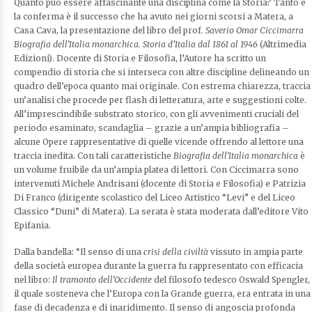
Quanto può essere affascinante una disciplina come la Storia? Tanto e
la conferma è il successo che ha avuto nei giorni scorsi a Matera, a
Casa Cava, la presentazione del libro del prof.
Saverio Omar Ciccimarra
Biografia dell’Italia monarchica. Storia d’Italia dal 1861 al 1946
(Altrimedia
Edizioni). Docente di Storia e Filosofia, l’Autore ha scritto un
compendio di storia che si interseca con altre discipline delineando un
quadro dell’epoca quanto mai originale. Con estrema chiarezza, traccia
un’analisi che procede per flash di letteratura, arte e suggestioni colte.
All’imprescindibile substrato storico, con gli avvenimenti cruciali del
periodo esaminato, scandaglia – grazie a un’ampia bibliografia –
alcune Opere rappresentative di quelle vicende offrendo al lettore una
traccia inedita. Con tali caratteristiche
Biografia dell’Italia monarchica
è
un volume fruibile da un’ampia platea di lettori. Con Ciccimarra sono
intervenuti Michele Andrisani (docente di Storia e Filosofia) e Patrizia
Di Franco (dirigente scolastico del Liceo Artistico “Levi” e del Liceo
Classico “Duni” di Matera). La serata è stata moderata dall’editore Vito
Epifania.
Dalla bandella: “Il senso di una
crisi della civiltà
vissuto in ampia parte
della società europea durante la guerra fu rappresentato con efficacia
nel libro:
Il tramonto dell’Occidente
del filosofo tedesco Oswald Spengler,
il quale sosteneva che l’Europa con la Grande guerra, era entrata in una
fase di decadenza e di inaridimento. Il senso di angoscia profonda