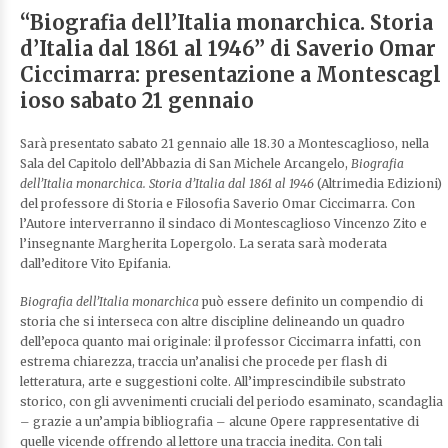
“Biografia dell’Italia monarchica. Storia
d’Italia dal 1861 al 1946” di Saverio Omar
Ciccimarra: presentazione a Montescagl
ioso sabato 21 gennaio
Sarà presentato sabato 21 gennaio alle 18.30 a Montescaglioso, nella
Sala del Capitolo dell’Abbazia di San Michele Arcangelo,
Biografia
dell’Italia monarchica. Storia d’Italia dal 1861 al 1946
(Altrimedia Edizioni)
del professore di Storia e Filosofia Saverio Omar Ciccimarra. Con
l’Autore interverranno il sindaco di Montescaglioso Vincenzo Zito e
l’insegnante Margherita Lopergolo. La serata sarà moderata
dall’editore Vito Epifania.
Biografia dell’Italia monarchica
può essere definito un compendio di
storia che si interseca con altre discipline delineando un quadro
dell’epoca quanto mai originale: il professor Ciccimarra infatti, con
estrema chiarezza, traccia un’analisi che procede per flash di
letteratura, arte e suggestioni colte. All’imprescindibile substrato
storico, con gli avvenimenti cruciali del periodo esaminato, scandaglia
– grazie a un’ampia bibliografia – alcune Opere rappresentative di
quelle vicende offrendo al lettore una traccia inedita. Con tali