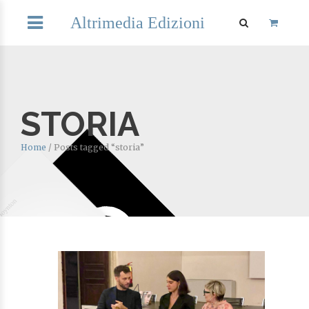
Altrimedia Edizioni
STORIA
Home
/
Posts tagged “storia”