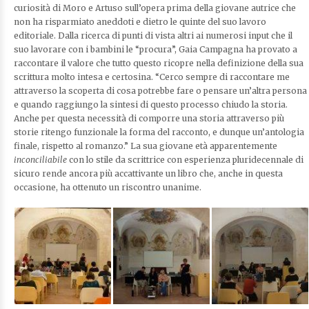
curiosità di Moro e Artuso sull’opera prima della giovane autrice che
non ha risparmiato aneddoti e dietro le quinte del suo lavoro
editoriale. Dalla ricerca di punti di vista altri ai numerosi input che il
suo lavorare con i bambini le “procura”, Gaia Campagna ha provato a
raccontare il valore che tutto questo ricopre nella definizione della sua
scrittura molto intesa e certosina. “Cerco sempre di raccontare me
attraverso la scoperta di cosa potrebbe fare o pensare un’altra persona
e quando raggiungo la sintesi di questo processo chiudo la storia.
Anche per questa necessità di comporre una storia attraverso più
storie ritengo funzionale la forma del racconto, e dunque un’antologia
finale, rispetto al romanzo.” La sua giovane età apparentemente
inconciliabile
con lo stile da scrittrice con esperienza pluridecennale di
sicuro rende ancora più accattivante un libro che, anche in questa
occasione, ha ottenuto un riscontro unanime.