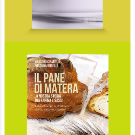
AGGIUNGI ALLA LISTA DEI DESIDERI
Non ha bisogno di tanta luce
Di
Matteo Ricca
€
18,00
I Narratori
AGGIUNGI AL CARRELLO
AGGIUNGI ALLA LISTA DEI DESIDERI