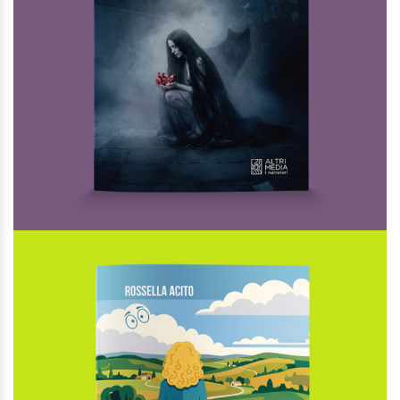
AGGIUNGI AL CARRELLO
AGGIUNGI ALLA LISTA DEI DESIDERI
E cadde la notte
Di
Maddalena Giordano
€
18,00
I Narratori