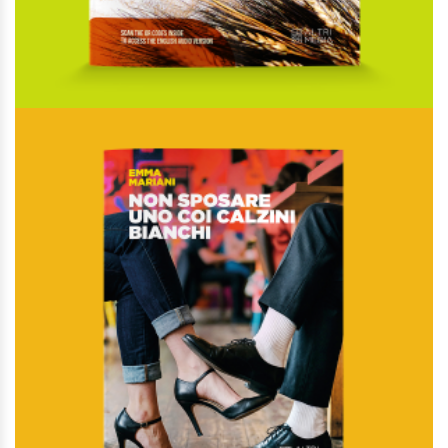
Il pane di Matera
Di
Massimo Cifarelli,
Di
Rosanna Roselli
€
25,00
Guide e territorio
AGGIUNGI AL CARRELLO
AGGIUNGI ALLA LISTA DEI DESIDERI