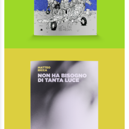
Piccolo manuale di meccanica irrazionale e semiotica del caos
Di
Andrea Canepari,
Di
Andrea Moro,
Di
Guido Bosticco,
Di
Sara Pellicoro
€
16,00
Gli speciali
AGGIUNGI AL CARRELLO