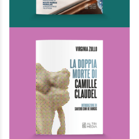
La verità nei loro occhi
Di
Oronzo Forleo
€
15,00
I Narratori
AGGIUNGI AL CARRELLO
AGGIUNGI ALLA LISTA DEI DESIDERI