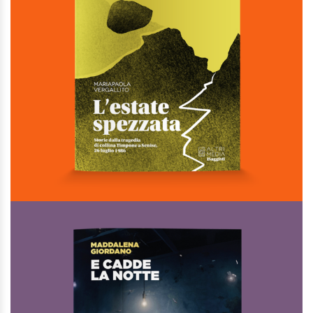
L’estate spezzata
Di
Mariapaola Vergallito
€
20,00
I Saggisti