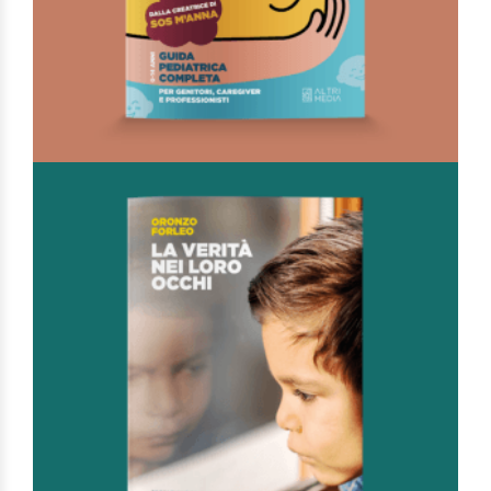
Si è sempre fatto così. Ma adesso basta! (dalla creatrice di SOS M’Anna)
Di
Anna Volpiana
€
42,00
I Manuali
AGGIUNGI AL CARRELLO
AGGIUNGI ALLA LISTA DEI DESIDERI