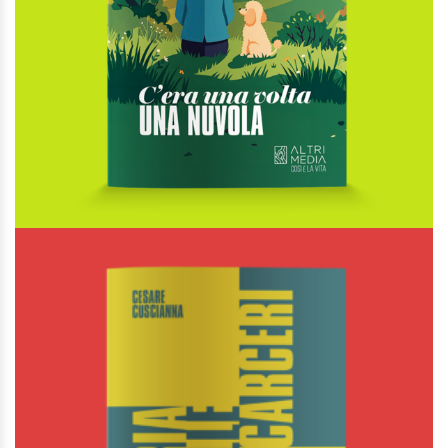
AGGIUNGI AL CARRELLO
AGGIUNGI ALLA LISTA DEI DESIDERI
C’era una volta una nuvola
Di
Rossella Acito
€
18,00
Così è la vita
AGGIUNGI AL CARRELLO