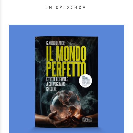
IN EVIDENZA
E cadde la notte
Di
Maddalena Giordano
€
18,00
I Narratori
AGGIUNGI AL CARRELLO
AGGIUNGI ALLA LISTA DEI DESIDERI