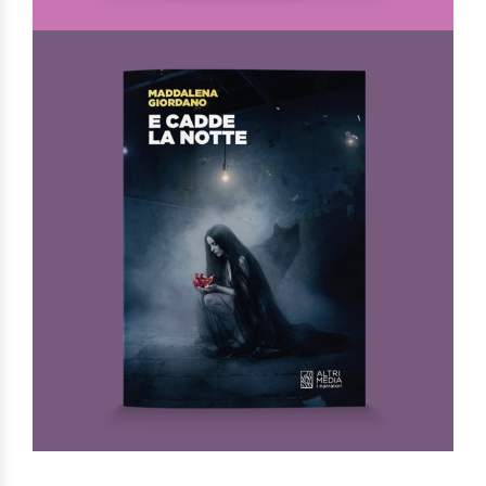
La doppia morte di Camille Claudel
Di
Virginia Zullo
€
12,00
In Arte
AGGIUNGI AL CARRELLO
AGGIUNGI ALLA LISTA DEI DESIDERI