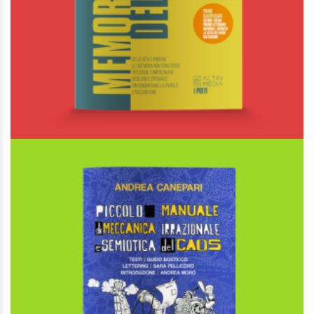
AGGIUNGI ALLA LISTA DEI DESIDERI
Memoria delle carceri
Di
Cesare Cuscianna
€
14,00
I Poeti
AGGIUNGI AL CARRELLO
AGGIUNGI ALLA LISTA DEI DESIDERI