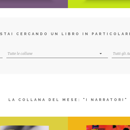
E cadde la notte
C’era una volta una 
Di
Maddalena Giordano
Di
Rossella Acito
STAI CERCANDO UN LIBRO IN PARTICOLAR
€
18,00
€
18,00
I Narratori
Così è la vita
AGGIUNGI AL CARRELLO
AGGIUNGI AL CARRELLO
AGGIUNGI ALLA LISTA DEI
AGGIUNGI ALLA LISTA
DESIDERI
DESIDERI
LA COLLANA DEL MESE: "I NARRATORI"