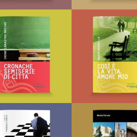
Il telegrafo ottico e la letteratura
Il Priorato di Bar
Di
Valentina Fortunato
Di
Nicola Montesano
€
18,00
€
25,00
Libero con-testo
Ordini e cavalieri
LEGGI TUTTO
LEGGI TUTTO
AGGIUNGI ALLA LISTA DEI
AGGIUNGI ALLA LISTA
DESIDERI
DESIDERI
Cronache semiserie di città
Così è la vita, amo
Di
Irene Càrastro Mosino
Di
Maria Sardella
€
9,50
€
12,00