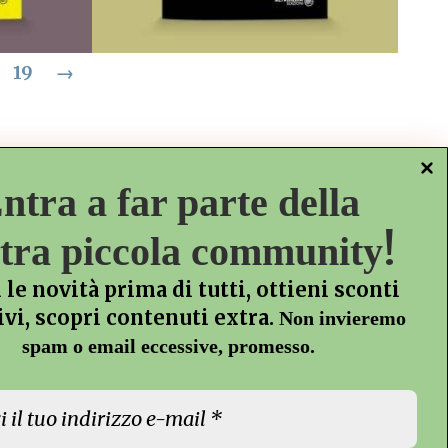
19
→
a morte
Pontica Verba
Di
Nono Memè
€
8,00
I Poeti
ntra a far parte della
AGGIUNGI AL CARRELLO
!
tra piccola community
 DEI
AGGIUNGI ALLA LISTA DEI
 le novità prima di tutti, ottieni sconti
DESIDERI
ivi, scopri contenuti extra.
Non invieremo
spam o email eccessive, promesso.
Info
Faq
Helpdesk
Termini e condizioni
Privacy