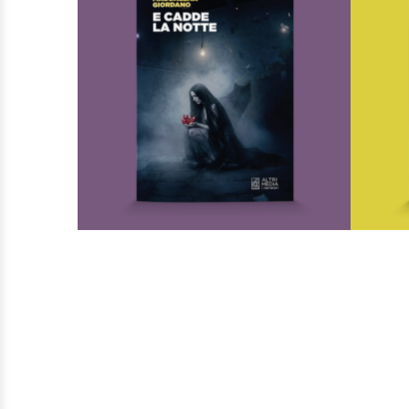
E cadde la notte
Di
Maddalena Giordano
€
18,00
I Narratori
AGGIUNGI AL CARRELLO