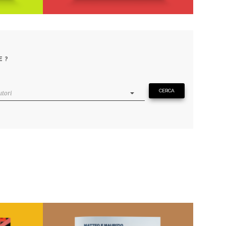
nuvola
Memoria delle carceri
Di
Cesare Cuscianna
E?
€
14,00
I Poeti
AGGIUNGI AL CARRELLO
 DEI
AGGIUNGI ALLA LISTA DEI
DESIDERI