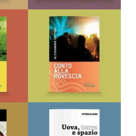
letta
Il porcellino di Marco
Di
Marco Rinaldi
€
8,00
Gli speciali
LEGGI TUTTO
 DEI
AGGIUNGI ALLA LISTA DEI
DESIDERI
re mio
Conto alla rovescia
Di
Alessandra Cattori
€
11,50