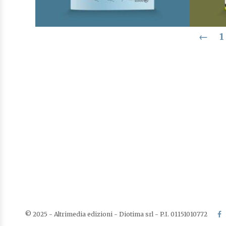
←
1
Tre racconti del tempo intimo
Di
Enzo Castagna
€
8,00
I Narratori
AGGIUNGI AL CARRELLO
AGGIUNGI ALLA LISTA DEI
DESIDERI
© 2025 - Altrimedia edizioni - Diotima srl - P.I. 01151010772