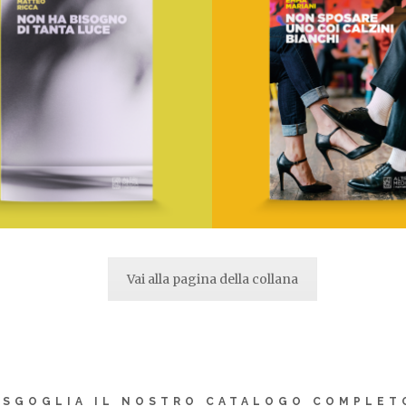
Non ha bisogno di tanta luce
Vai alla pagina della collana
Di
Matteo Ricca
Di
Emma Mariani
€
18,00
€
18,00
I Narratori
I Narratori
AGGIUNGI AL CARRELLO
AGGIUNGI AL CARRELLO
SGOGLIA IL NOSTRO CATALOGO COMPLET