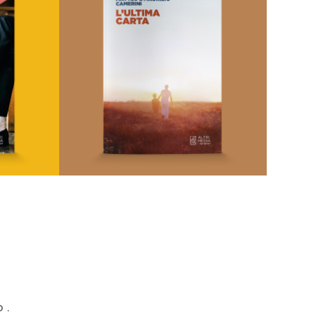
L’ultima carta
Non sposare uno coi calzini bianchi
Di
Matteo Camerini,
Di
Maurizio Camerini
€
20,00
I Narratori
AGGIUNGI AL CARRELLO
O.