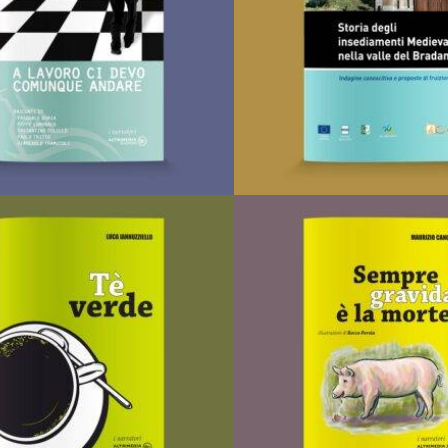
I Narratori
I Narratori
LEGGI TUTTO
LEGGI TUTTO
AGGIUNGI ALLA LISTA DEI
AGGIUNGI ALLA LISTA
DESIDERI
DESIDERI
A lavoro ci devo comunque andare
Di
Costantino Di Lillo,
Di
Paolo Tritto,
Di
Pasquale Doria,
Di
Nicola Caruso
Di
Peppe Lomonaco
Gli speciali
€
10,00
LEGGI TUTTO
I Narratori
AGGIUNGI AL CARRELLO
AGGIUNGI ALLA LISTA
DESIDERI