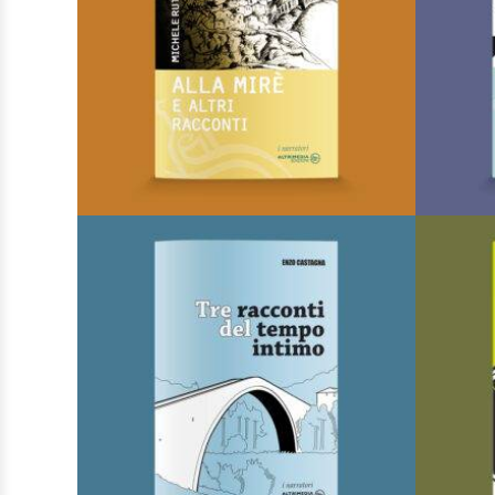
Libero con-testo
LEGGI TUTTO
AGGIUNGI ALLA LISTA DEI
DESIDERI
Alla Mirè e altri racconti
Di
Michele Rutigliano
€
12,00
I Narratori
AGGIUNGI AL CARRELLO
AGGIUNGI ALLA LISTA DEI
DESIDERI