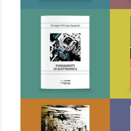
Inversi sentieri
Di
Dino Lorusso
€
8,00
I Poeti
AGGIUNGI AL CARRELLO
AGGIUNGI ALLA LISTA DEI
DESIDERI
Fondamenti di elettronica
Di
Giuseppe Spagnolo Schirripa
€
30,00