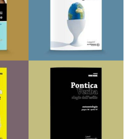
I Narratori
AGGIUNGI AL CARRELLO
 DEI
AGGIUNGI ALLA LISTA DEI
DESIDERI
Uova, terra e spazio
Storia degli insediamenti Medievali nella valle del Bradano
Di
Vittorio De Cosmo
€
16,00
I Saggisti
AGGIUNGI AL CARRELLO
 DEI
AGGIUNGI ALLA LISTA DEI
DESIDERI