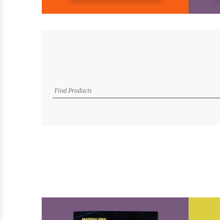
L’estate spezzata
Di
Mariapaola Vergallito
€
20,00
I Saggisti
AGGIUNGI AL CARRELLO
AGGIUNGI ALLA LISTA DEI
DESIDERI