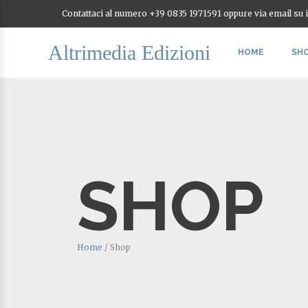
Contattaci al numero +39 0835 1971591 oppure via email su
Altrimedia Edizioni
HOME
SH
SHOP
Home
/
Shop