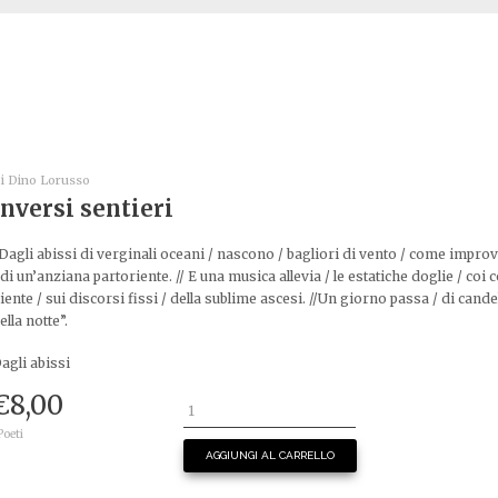
i
Dino Lorusso
Inversi sentieri
Dagli abissi di verginali oceani / nascono / bagliori di vento / come improv
 di un’anziana partoriente. // E una musica allevia / le estatiche doglie / coi c
iente / sui discorsi fissi / della sublime ascesi. //Un giorno passa / di cand
ella notte”.
agli abissi
€
8,00
 Poeti
AGGIUNGI AL CARRELLO