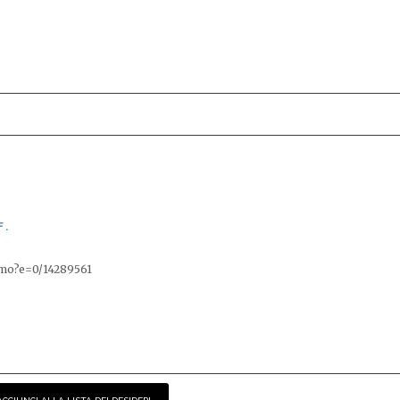
F.
rimo?e=0/14289561