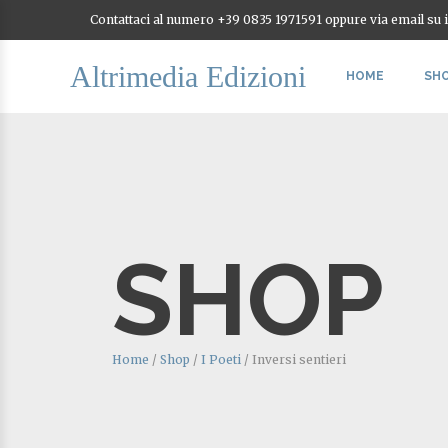
Contattaci al numero +39 0835 1971591 oppure via email su
Altrimedia Edizioni
HOME
SH
SHOP
Home
/
Shop
/
I Poeti
/
Inversi sentieri