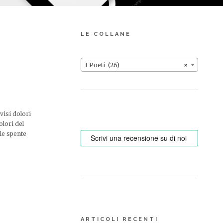
LE COLLANE
I Poeti (26)
×
visi dolori
olori del
ele spente
ARTICOLI RECENTI