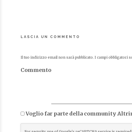
LASCIA UN COMMENTO
Il tuo indirizzo email non sarà pubblicato.
I campi obbligatori 
Commento
Voglio far parte della community Altr
For security, use of Google's reCAPTCHA service is required 