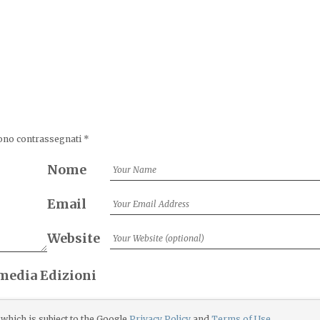
sono contrassegnati
*
Nome
Email
Website
imedia Edizioni
which is subject to the Google
Privacy Policy
and
Terms of Use
.