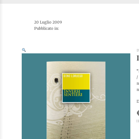
20 Luglio 2009
Pubblicato in:
D
“
/
n
n
D
I