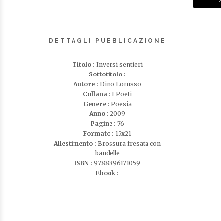
DETTAGLI PUBBLICAZIONE
Titolo :
Inversi sentieri
Sottotitolo :
Autore :
Dino Lorusso
Collana :
I Poeti
Genere :
Poesia
Anno :
2009
Pagine :
76
Formato :
15x21
Allestimento :
Brossura fresata con
bandelle
ISBN :
9788896171059
Ebook :