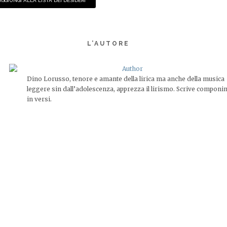
AGGIUNGI ALLA LISTA DEI DESIDERI
L’AUTORE
Dino Lorusso, tenore e amante della lirica ma anche della musica
leggere sin dall’adolescenza, apprezza il lirismo. Scrive componi
in versi.