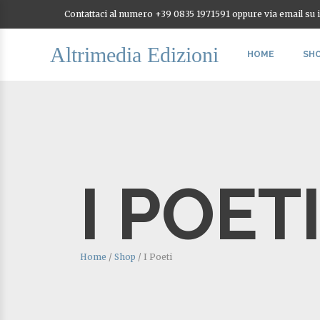
Contattaci al numero +39 0835 1971591 oppure via email su
Altrimedia Edizioni
HOME
SH
I POET
Home
/
Shop
/
I Poeti