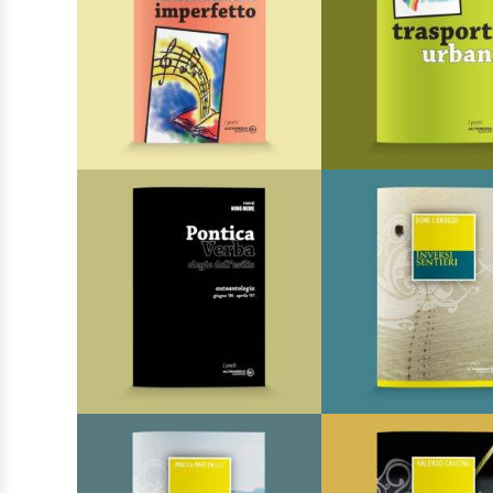
I Poeti
I Poeti
AGGIUNGI AL CARRELLO
AGGIUNGI AL CARRE
AGGIUNGI ALLA
AGGIUNGI AL
LISTA DEI DESIDERI
LISTA DEI DESIDER
Canzoniere imperfetto
Trasporti ur
Di
Ivan Fedeli
Di
Paolo Polvan
€
8,00
€
8,00
I Poeti
I Poeti
LEGGI TUTTO
AGGIUNGI AL CARRE
AGGIUNGI ALLA
AGGIUNGI AL
LISTA DEI DESIDERI
LISTA DEI DESIDER
Pontica Verba
Inversi sent
Di
Nono Memè
Di
Dino Lorusso
€
8,00
€
8,00