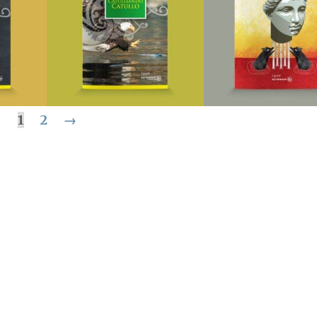
I Poeti
I Poeti
LLO
AGGIUNGI AL CARRELLO
AGGIUNGI AL CARREL
LA
AGGIUNGI ALLA
AGGIUNGI AL
I
LISTA DEI DESIDERI
LISTA DEI DESIDER
ole
Catulliando Catullo
Umani
1
2
→
i
Di
Rosaria Ertico Tricomi
Di
Achille Montefor
€
8,00
€
18,00
I Poeti
I Poeti
LLO
AGGIUNGI AL CARRELLO
AGGIUNGI AL CARREL
LA
AGGIUNGI ALLA
AGGIUNGI AL
I
LISTA DEI DESIDERI
LISTA DEI DESIDER