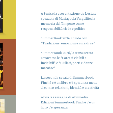
A Senise la presentazione de L’estate
LO
spezzata di Mariapaola Vergallito: la
memoria del Timpone come
responsabilità civile e politica
LA
I
SummerBook 2026 chiude con
Le fave di S. Ignazio
“Tradizione, emozioni e cura di sé”
io
SummerBook 2026, la terza serata
attraversa le “Carceri visibili e
invisibili” e “Giullari, poeti e danze
macabre”
LO
La seconda serata di Summerbook
Finché c’è un libro c’è speranza mette
LA
al centro relazioni, identità e creatività
I
io
Al via la rassegna di Altrimedia
Edizioni Summerbook Finché c’è un
libro c’è speranza