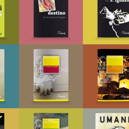
I Poeti
I Poeti
LLO
AGGIUNGI AL CARRELLO
AGGIUNGI AL CARREL
LA
AGGIUNGI ALLA
AGGIUNGI AL
I
LISTA DEI DESIDERI
LISTA DEI DESIDER
bani
Destino
i
Di
Fiorella Bizzarro
Di
Giuseppe Di Ser
€
8,00
€
5,00
I Poeti
I Poeti
LLO
AGGIUNGI AL CARRELLO
AGGIUNGI AL CARREL
LA
AGGIUNGI ALLA
AGGIUNGI AL
I
LISTA DEI DESIDERI
LISTA DEI DESIDER
ieri
U’ pruf’ssore
Ereva curagg
Di
Valerio Cascini
Di
Valerio Cascini
€
14,00
€
15,00