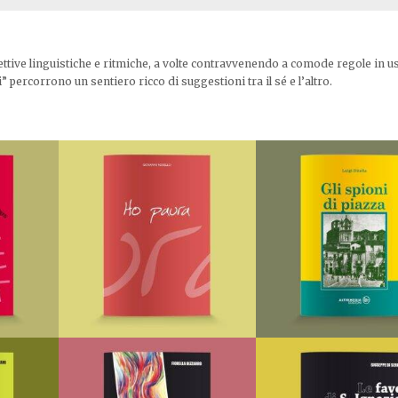
ttive linguistiche e ritmiche, a volte contravvenendo a comode regole in u
ercorrono un sentiero ricco di suggestioni tra il sé e l’altro.
 me
Ho paura
Di
Giovanni Rosiello
Di
Luigi Ditella
€
5,00
€
7,00