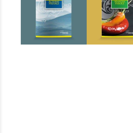
I Poeti
I Poeti
AGGIUNGI AL CARRELLO
AGGIUNGI AL CARRE
AGGIUNGI ALLA
AGGIUNGI AL
LISTA DEI DESIDERI
LISTA DEI DESIDER
Alterni presagi
Mangia par
Di
Monica Martinelli
Di
Valerio Cascin
€
8,00
€
8,00
I Poeti
I Poeti
AGGIUNGI AL CARRELLO
AGGIUNGI AL CARRE
AGGIUNGI ALLA
AGGIUNGI AL
LISTA DEI DESIDERI
LISTA DEI DESIDER