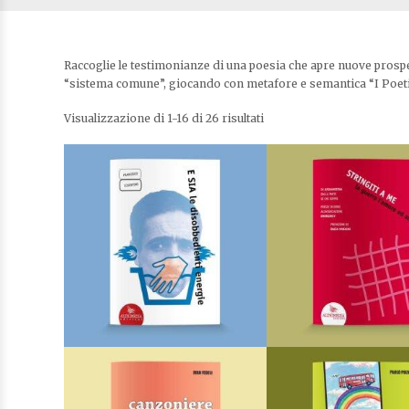
Raccoglie le testimonianze di una poesia che apre nuove prospe
“sistema comune”, giocando con metafore e semantica “I Poeti” p
Visualizzazione di 1-16 di 26 risultati
E sia le disobbedienti energie
Stringiti a
Di
Francesco Cosentino
Di
AA.VV.
€
7,75
€
6,20