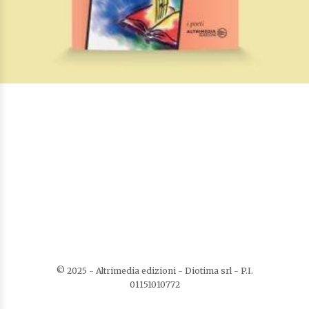
Canzoniere imperfetto
Di
Ivan Fedeli
€
8,00
I Poeti
LEGGI TUTTO
AGGIUNGI ALLA LISTA DEI DESIDERI
© 2025 - Altrimedia edizioni - Diotima srl - P.I.
01151010772