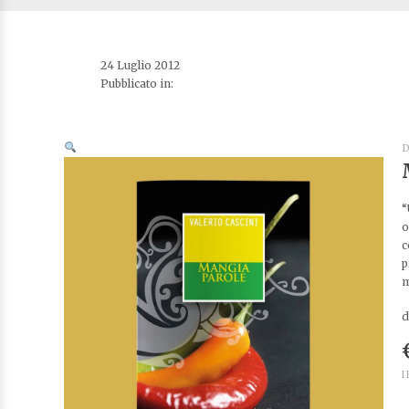
24 Luglio 2012
Pubblicato in:
D
“
o
c
p
m
d
I