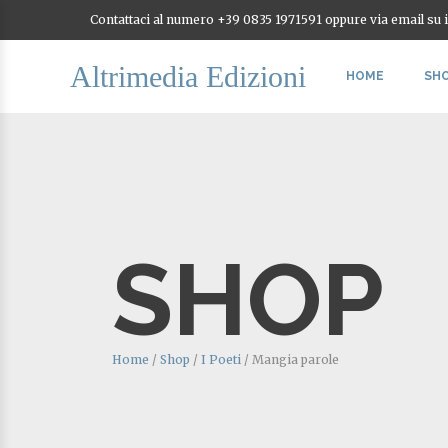
Contattaci al numero +39 0835 1971591 oppure via email su
Altrimedia Edizioni
HOME
SH
SHOP
Home
/
Shop
/
I Poeti
/
Mangia parole