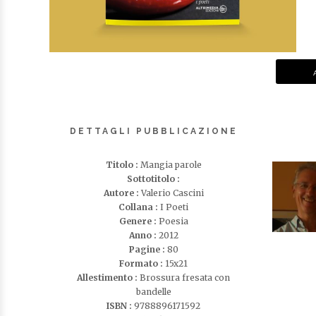
DETTAGLI PUBBLICAZIONE
Titolo :
Mangia parole
Sottotitolo :
Autore :
Valerio Cascini
Collana :
I Poeti
Genere :
Poesia
Anno :
2012
Pagine :
80
Formato :
15x21
Allestimento :
Brossura fresata con
bandelle
ISBN :
9788896171592