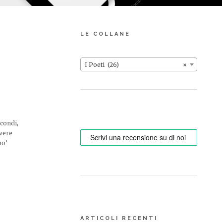
LE COLLANE
I Poeti (26)
×
econdi,
 vere
po’
ARTICOLI RECENTI