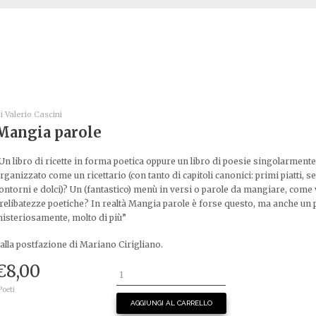
i
Valerio Cascini
Mangia parole
Un libro di ricette in forma poetica oppure un libro di poesie singolarmente
rganizzato come un ricettario (con tanto di capitoli canonici: primi piatti, s
ontorni e dolci)? Un (fantastico) menù in versi o parole da mangiare, come
relibatezze poetiche? In realtà Mangia parole è forse questo, ma anche un 
isteriosamente, molto di più”
alla postfazione di Mariano Cirigliano.
€
8,00
 Poeti
AGGIUNGI AL CARRELLO