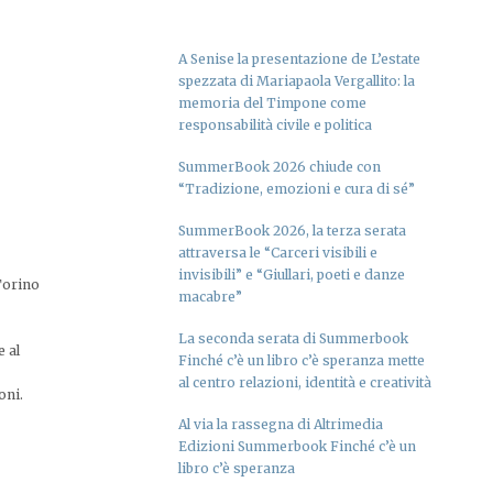
A Senise la presentazione de L’estate
spezzata di Mariapaola Vergallito: la
memoria del Timpone come
responsabilità civile e politica
SummerBook 2026 chiude con
“Tradizione, emozioni e cura di sé”
SummerBook 2026, la terza serata
attraversa le “Carceri visibili e
invisibili” e “Giullari, poeti e danze
 Torino
macabre”
La seconda serata di Summerbook
e al
Finché c’è un libro c’è speranza mette
al centro relazioni, identità e creatività
oni.
Al via la rassegna di Altrimedia
Edizioni Summerbook Finché c’è un
libro c’è speranza