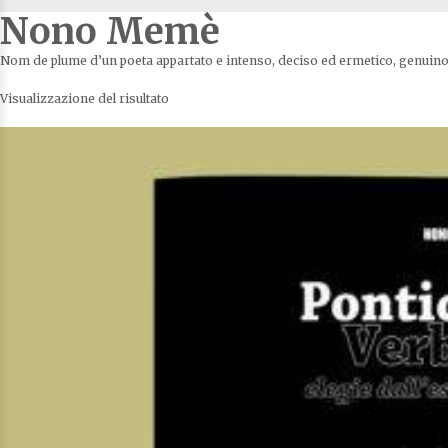
Nono Memè
Nom de plume d’un poeta appartato e intenso, deciso ed ermetico, genuino 
Visualizzazione del risultato