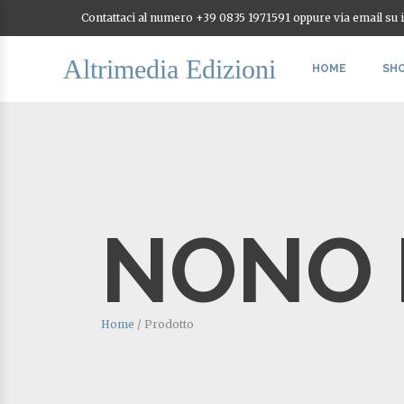
Contattaci al numero +39 0835 1971591 oppure via email su
Altrimedia Edizioni
HOME
SH
NONO
Home
/
Prodotto