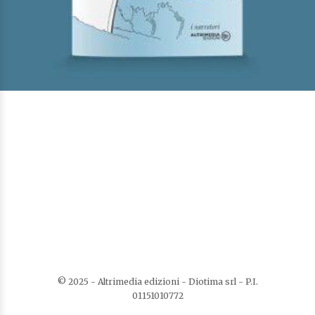
Tre racconti del tempo intimo
Di
Enzo Castagna
€
8,00
I Narratori
AGGIUNGI AL CARRELLO
AGGIUNGI ALLA LISTA DEI DESIDERI
© 2025 - Altrimedia edizioni - Diotima srl - P.I.
01151010772