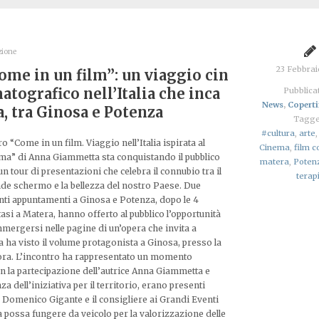
zione
23 Febbra
ome in un film”: un viaggio cin
atografico nell’Italia che inca
Pubblicat
News
,
Copert
a, tra Ginosa e Potenza
Tagge
#cultura
,
arte
bro “Come in un film. Viaggio nell’Italia ispirata al
Cinema
,
film 
ma” di Anna Giammetta sta conquistando il pubblico
matera
,
Poten
un tour di presentazioni che celebra il connubio tra il
terap
de schermo e la bellezza del nostro Paese. Due
nti appuntamenti a Ginosa e Potenza, dopo le 4
tasi a Matera, hanno offerto al pubblico l’opportunità
mmergersi nelle pagine di un’opera che invita a
pa ha visto il volume protagonista a Ginosa, presso la
nora. L’incontro ha rappresentato un momento
on la partecipazione dell’autrice Anna Giammetta e
za dell’iniziativa per il territorio, erano presenti
o Domenico Gigante e il consigliere ai Grandi Eventi
possa fungere da veicolo per la valorizzazione delle