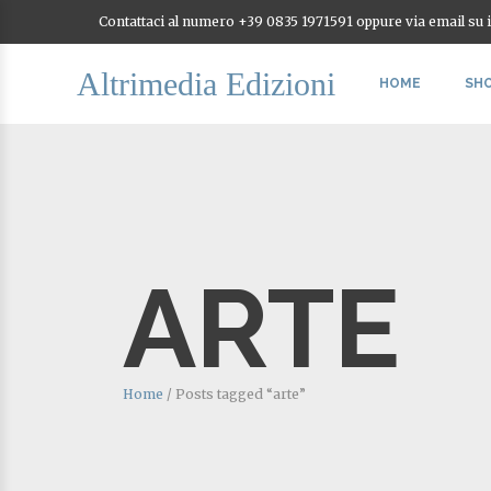
Contattaci al numero +39 0835 1971591 oppure via email su
Altrimedia Edizioni
HOME
SH
ARTE
Home
/
Posts tagged “arte”