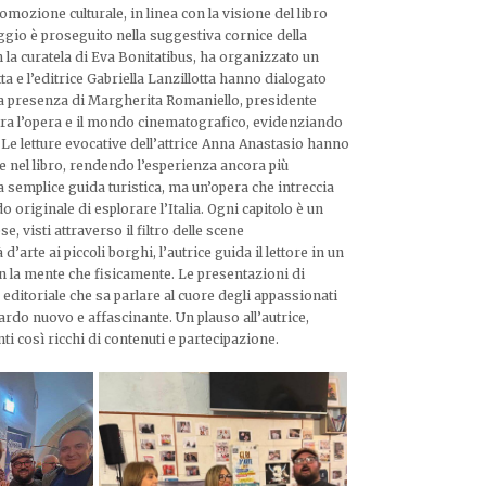
omozione culturale, in linea con la visione del libro
viaggio è proseguito nella suggestiva cornice della
la curatela di Eva Bonitatibus, ha organizzato un
 e l’editrice Gabriella Lanzillotta hanno dialogato
. La presenza di Margherita Romaniello, presidente
tra l’opera e il mondo cinematografico, evidenziando
. Le letture evocative dell’attrice Anna Anastasio hanno
te nel libro, rendendo l’esperienza ancora più
 semplice guida turistica, ma un’opera che intreccia
riginale di esplorare l’Italia. Ogni capitolo è un
, visti attraverso il filtro delle scene
’arte ai piccoli borghi, l’autrice guida il lettore in un
con la mente che fisicamente. Le presentazioni di
ditoriale che sa parlare al cuore degli appassionati
ardo nuovo e affascinante. Un plauso all’autrice,
nti così ricchi di contenuti e partecipazione.