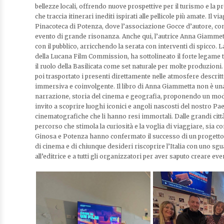
bellezze locali, offrendo nuove prospettive per il turismo e la pr
che traccia itinerari inediti ispirati alle pellicole più amate. Il 
Pinacoteca di Potenza, dove l’associazione Gocce d’autore, con 
evento di grande risonanza. Anche qui, l’autrice Anna Giammetta
con il pubblico, arricchendo la serata con interventi di spicco
della Lucana Film Commission, ha sottolineato il forte legame 
il ruolo della Basilicata come set naturale per molte produzioni
poi trasportato i presenti direttamente nelle atmosfere descrit
immersiva e coinvolgente. Il libro di Anna Giammetta non è una
narrazione, storia del cinema e geografia, proponendo un modo o
invito a scoprire luoghi iconici e angoli nascosti del nostro Paese
cinematografiche che li hanno resi immortali. Dalle grandi città d
percorso che stimola la curiosità e la voglia di viaggiare, sia 
Ginosa e Potenza hanno confermato il successo di un progetto e
di cinema e di chiunque desideri riscoprire l’Italia con uno sgu
all’editrice e a tutti gli organizzatori per aver saputo creare eve