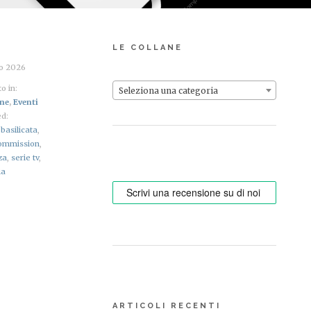
LE COLLANE
io 2026
o in:
Seleziona una categoria
ine
,
Eventi
d:
,
basilicata
,
commission
,
za
,
serie tv
,
ia
ARTICOLI RECENTI