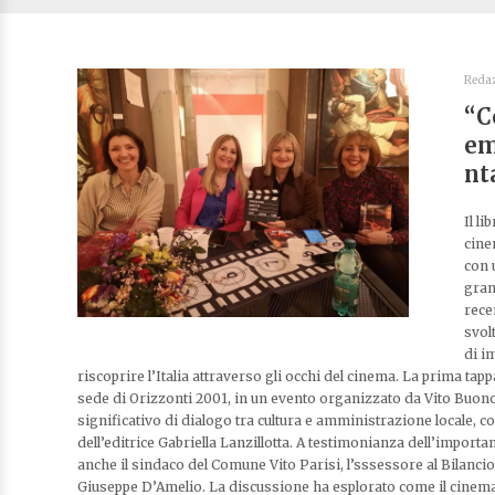
Reda
“C
em
nt
Il li
cine
con 
gran
rece
svol
di i
riscoprire l’Italia attraverso gli occhi del cinema. La prima tap
sede di Orizzonti 2001, in un evento organizzato da Vito Buo
significativo di dialogo tra cultura e amministrazione locale, c
dell’editrice Gabriella Lanzillotta. A testimonianza dell’importan
anche il sindaco del Comune Vito Parisi, l’sssessore al Bilanci
Giuseppe D’Amelio. La discussione ha esplorato come il cinema 