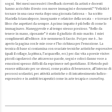
sogni. Nei mesi successivi i feedback ricevuti da artisti e docenti
hanno arricchito il testo con nuove immagini e documenti.” “Felicità è
tornare in una casa vuota dopo una giornata faticosa – ha scritto
Mariella Sciancalepore, insegnante e relatrice della serata – e trovare il
libro che aspettavi da sempre. A primo impatto è più bello di come lo
immaginavo. Maneggevole e al tempo stesso prezioso. “Bello da
tenere in mano, riposante” è stato il giudizio di mio marito. I miei
complimenti all’editore. A te nemmeno li faccio. Poi per me è… ho
aperto la pagina con le mie cose e l’ho richiusa per l’emozione. La
tecnica di base si contamina con svariate tecniche artistiche espressive
(quali il collage, la pittura, l’acquarello, ecc.) per dar vita a poesie visive:
piccoli capolavori che attraverso parole, segni e colori danno voce a
emozioni spesso difficili da esprimere nel quotidiano. Il Metodo può
essere utilizzato per se stessi, come pratica di benessere, all’interno di
percorsi scolastici, per attività artistiche o di intrattenimento ludico-
espressivo e in ambiti terapeutici come in arte terapia e
counseling
.