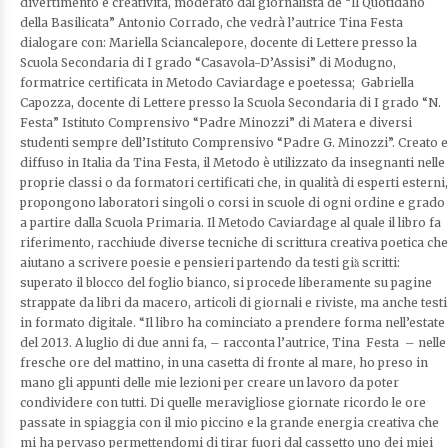
divertimento e creatività, moderato dal giornalista de “Il Quotidano
della Basilicata” Antonio Corrado, che vedrà l’autrice Tina Festa
dialogare con: Mariella Sciancalepore, docente di Lettere presso la
Scuola Secondaria di I grado “Casavola-D’Assisi” di Modugno,
formatrice certificata in Metodo Caviardage e poetessa; Gabriella
Capozza, docente di Lettere presso la Scuola Secondaria di I grado “N.
Festa” Istituto Comprensivo “Padre Minozzi” di Matera e diversi
studenti sempre dell’Istituto Comprensivo “Padre G. Minozzi”. Creato e
diffuso in Italia da Tina Festa, il Metodo è utilizzato da insegnanti nelle
proprie classi o da formatori certificati che, in qualità di esperti esterni,
propongono laboratori singoli o corsi in scuole di ogni ordine e grado
a partire dalla Scuola Primaria. Il Metodo Caviardage al quale il libro fa
riferimento, racchiude diverse tecniche di scrittura creativa poetica che
aiutano a scrivere poesie e pensieri partendo da testi già̀ scritti:
superato il blocco del foglio bianco, si procede liberamente su pagine
strappate da libri da macero, articoli di giornali e riviste, ma anche testi
in formato digitale. “Il libro ha cominciato a prendere forma nell’estate
del 2013. A luglio di due anni fa, – racconta l’autrice, Tina Festa – nelle
fresche ore del mattino, in una casetta di fronte al mare, ho preso in
mano gli appunti delle mie lezioni per creare un lavoro da poter
condividere con tutti. Di quelle meravigliose giornate ricordo le ore
passate in spiaggia con il mio piccino e la grande energia creativa che
mi ha pervaso permettendomi di tirar fuori dal cassetto uno dei miei