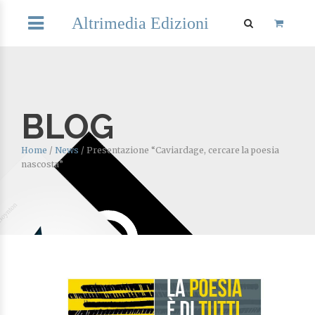
Altrimedia Edizioni
BLOG
Home
/
News
/
Presentazione “Caviardage, cercare la poesia
nascosta”