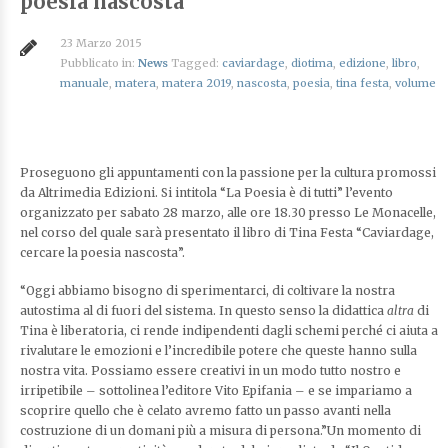
poesia nascosta”
23 Marzo 2015
Pubblicato in:
News
Tagged:
caviardage
,
diotima
,
edizione
,
libro
,
manuale
,
matera
,
matera 2019
,
nascosta
,
poesia
,
tina festa
,
volume
Proseguono gli appuntamenti con la passione per la cultura promossi
da Altrimedia Edizioni. Si intitola “La Poesia è di tutti” l’evento
organizzato per sabato 28 marzo, alle ore 18.30 presso Le Monacelle,
nel corso del quale sarà presentato il libro di Tina Festa “Caviardage,
cercare la poesia nascosta”.
“Oggi abbiamo bisogno di sperimentarci, di coltivare la nostra
autostima al di fuori del sistema. In questo senso la didattica
altra
di
Tina è liberatoria, ci rende indipendenti dagli schemi perché ci aiuta a
rivalutare le emozioni e l’incredibile potere che queste hanno sulla
nostra vita. Possiamo essere creativi in un modo tutto nostro e
irripetibile – sottolinea l’editore Vito Epifania – e se impariamo a
scoprire quello che è celato avremo fatto un passo avanti nella
costruzione di un domani più a misura di persona.”Un momento di