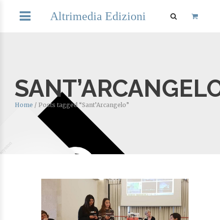
Altrimedia Edizioni
SANT’ARCANGEL
Home
/
Posts tagged “Sant’Arcangelo”