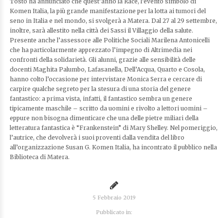
Tosto ha annunciato che quest’anno la Race, l’evento simbolo di
Komen Italia, la più grande manifestazione per la lotta ai tumori del
seno in Italia e nel mondo, si svolgerà a Matera. Dal 27 al 29 settembre,
inoltre, sarà allestito nella città dei Sassi il Villaggio della salute.
Presente anche l’assessore alle Politiche Sociali Marilena Antonicelli
che ha particolarmente apprezzato l’impegno di Altrimedia nei
confronti della solidarietà. Gli alunni, grazie alle sensibilità delle
docenti Maghita Palumbo, Lafasanella, Dell’Acqua, Quarto e Cosola,
hanno colto l’occasione per intervistare Monica Serra e cercare di
carpire qualche segreto per la stesura di una storia del genere
fantastico: a prima vista, infatti, il fantastico sembra un genere
tipicamente maschile – scritto da uomini e rivolto a lettori uomini –
eppure non bisogna dimenticare che una delle pietre miliari della
letteratura fantastica è “Frankenstein” di Mary Shelley. Nel pomeriggio,
l’autrice, che devolverà i suoi proventi dalla vendita del libro
all’organizzazione Susan G. Komen Italia, ha incontrato il pubblico nella
Biblioteca di Matera.
5 Febbraio 2019
Pubblicato in: