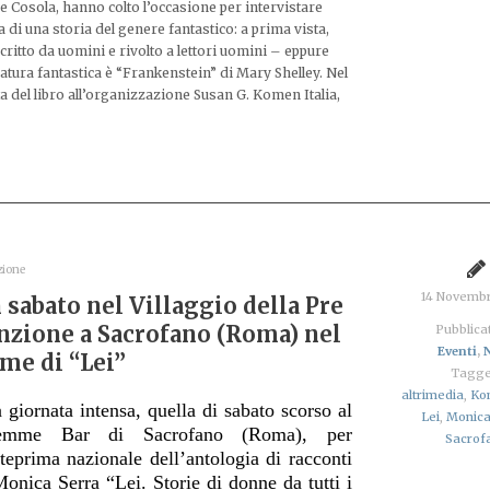
e Cosola, hanno colto l’occasione per intervistare
 di una storia del genere fantastico: a prima vista,
critto da uomini e rivolto a lettori uomini – eppure
ratura fantastica è “Frankenstein” di Mary Shelley. Nel
ta del libro all’organizzazione Susan G. Komen Italia,
zione
14 Novemb
 sabato nel Villaggio della Pre
nzione a Sacrofano (Roma) nel
Pubblicat
Eventi
,
me di “Lei”
Tagge
altrimedia
,
Kom
 giornata intensa, quella di sabato scorso al
Lei
,
Monica
emme Bar di Sacrofano (Roma), per
Sacrof
nteprima nazionale dell’antologia di racconti
Monica Serra “Lei. Storie di donne da tutti i