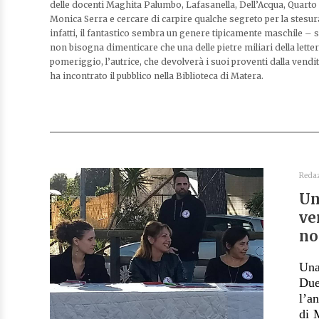
delle docenti Maghita Palumbo, Lafasanella, Dell’Acqua, Quarto 
Monica Serra e cercare di carpire qualche segreto per la stesura
infatti, il fantastico sembra un genere tipicamente maschile – s
non bisogna dimenticare che una delle pietre miliari della lette
pomeriggio, l’autrice, che devolverà i suoi proventi dalla vendi
ha incontrato il pubblico nella Biblioteca di Matera.
Reda
Un
ve
no
Una
Du
l’a
di 