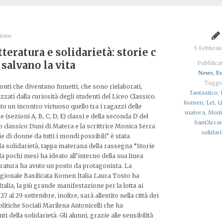
zione
5 Febbrai
tteratura e solidarietà: storie c
 salvano la vita
Pubblicat
News
,
Ev
Tagge
onti che diventano fumetti, che sono rielaborati,
fantastico
,
izzati dalla curiosità degli studenti del Liceo Classico.
Komen
,
Lei
,
L
ato un incontro virtuoso quello tra i ragazzi delle
matera
,
Moni
e (sezioni A, B, C, D, E) classi e della seconda D del
Sant'Arca
o classico Duni di Matera e la scrittrice Monica Serra
solidar
ie di donne da tutti i mondi possibili” è stata
lla solidarietà, tappa materana della rassegna “Storie
a pochi mesi ha ideato all’interno della sua linea
tteratura ha avuto un posto da protagonista. La
egionale Basilicata Komen Italia Laura Tosto ha
lia, la più grande manifestazione per la lotta ai
 al 29 settembre, inoltre, sarà allestito nella città dei
olitiche Sociali Marilena Antonicelli che ha
della solidarietà. Gli alunni, grazie alle sensibilità