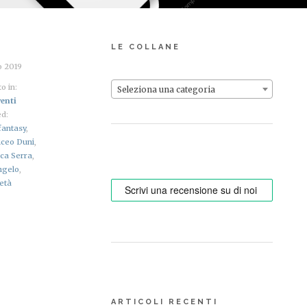
LE COLLANE
o 2019
o in:
Seleziona una categoria
enti
d:
fantasy
,
iceo Duni
,
ca Serra
,
ngelo
,
ietà
ARTICOLI RECENTI