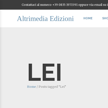
Contattaci al numero +39 0835 1971591 oppure via email su
Altrimedia Edizioni
HOME
SH
LEI
Home
/
Posts tagged “Lei”