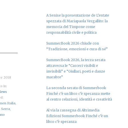
A Senise la presentazione de L’estate
spezzata di Mariapaola Vergallito: la
memoria del Timpone come
responsabilità civile e politica
SummerBook 2026 chiude con
“Tradizione, emozioni e cura di sé”
SummerBook 2026, la terza serata
attraversa le “Carceri visibili e
invisibili” e “Giullari, poeti e danze
macabre”
re 2018
o in:
La seconda serata di Summerbook
News
Finché c’è un libro c’è speranza mette
d:
al centro relazioni, identità e creatività
en Italia
,
 Serra
,
Al via la rassegna di Altrimedia
ano
Edizioni Summerbook Finché c’è un
libro c’è speranza