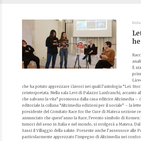
Reda
Le
he
Racc
anal
È st
prim
Lice
che ha potuto apprezzare i lavori nei quali l’antologia “Lei. Stor
reinterpretata. Nella sala Levi di Palazzo Lanfranchi, accanto a
che salvano la vita” promossa dalla casa editrice Altrimedia – d
editoriale la collana “Altrimedia edizioni per il sociale” – la le
presidente del Comitato Race for the Cure di Matera sezione r
annunciato che quest’anno la Race, l’evento simbolo di Komen Ita
tumori del seno in Italia e nel mondo, si svolgerà a Matera. Dal 27
Sassi il Villaggio della salute. Presente anche l’assessore alle P
particolarmente apprezzato l’impegno di Altrimedia nei confronti 