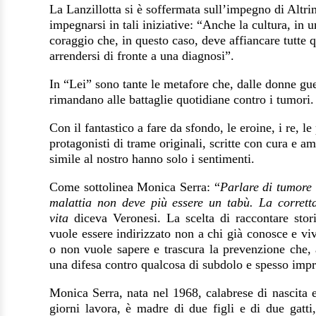
La Lanzillotta si è soffermata sull’impegno di Altrim
impegnarsi in tali iniziative: “Anche la cultura, in
coraggio che, in questo caso, deve affiancare tutte
arrendersi di fronte a una diagnosi”.
In “Lei” sono tante le metafore che, dalle donne gue
rimandano alle battaglie quotidiane contro i tumori
Con il fantastico a fare da sfondo, le eroine, i re, le
protagonisti di trame originali, scritte con cura e a
simile al nostro hanno solo i sentimenti.
Come sottolinea Monica Serra: “
Parlare di tumore 
malattia non deve più essere un tabù. La corrett
vita
diceva Veronesi. La scelta di raccontare stori
vuole essere indirizzato non a chi già conosce e vi
o non vuole sapere e trascura la prevenzione che, 
una difesa contro qualcosa di subdolo e spesso imp
Monica Serra, nata nel 1968, calabrese di nascita e 
giorni lavora, è madre di due figli e di due gatti,