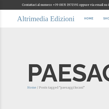
Contattaci al numero +39 0835 1971591 oppure via email su
Altrimedia Edizioni
HOME
SH
PAESA
Home
/
Posts tagged “paesaggi lucani”