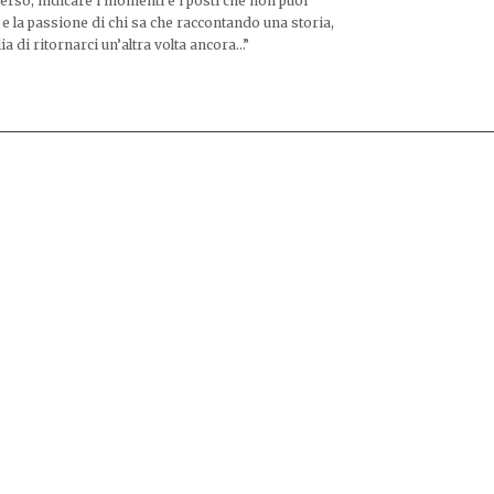
rso, indicare i momenti e i posti che non puoi
a e la passione di chi sa che raccontando una storia,
lia di ritornarci un’altra volta ancora…”