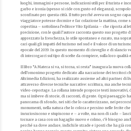
luoghi, immagini e persone, indicazioni utili per il turista e inc
garbo e ironia (spesso si ride con gusto ed eleganza), scrupolo
sconfinato per questa città. Il tutto perché aveva un sogno capa
viaggiatore potesse dormire e far colazione la mattina, come se
copertina – sottolinea l’editore Vito Epifania – che riporta al l
precisione, con le quali l’autore racconta questo suo progetto d
apprezzato la freschezza, lo stile spontaneo e curato, ma sopra
cari quali gli impatti del turismo nel sud e il valore di un turi
epocale del 2019. In questo momento di risveglio e di slancio v
di interrogarci sul tipo di scelte da compiere, sulla loro qualità e
Il libro “A Matera si va, si torna, si resta” inaugura la nuova col
dell’omonimo progetto dedicato alla narrazione dei territori c
Altrimedia Edizioni, ha realizzato assieme ad altri partner di liv
attraverso diverse tecniche narrative: scrittura, ma anche tecni
video-reportage. La collana intende proporre testi innovativi, 
ma si imbeve di storie, di racconti, di gente. Ogni paesaggio ha 
panorama di sfondo, nei siti che lo caratterizzano, nei percorsi s
monumenti, nella natura che lo colora e persino nelle ferite che 
incuriosiscono e stupiscono e – a volte, ma non di rado – lascia
tornare a casa con un bagaglio nuovo e colmo, c’è bisogno anc
perché sa dove andare, indichi le strade e i posti che ha già co