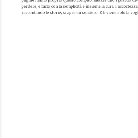
pagine hanno proprio questo compito: aiutare uno sguardo dive
perdere, e farlo con la semplicità e insieme la cura, l’accortezz
raccontando le storie, si apre un sentiero. E ti viene solo la vog