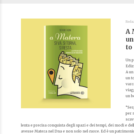
Reda
A 
un
to
Un p
Ediz
A un
un to
varc
viag
un b
“Ser
per 
scav
lenta e precisa conquista degli spazi e dei tempi, dei modi e de
avesse Matera nel Dna e non solo nel cuore. Ed è un patrimonio c