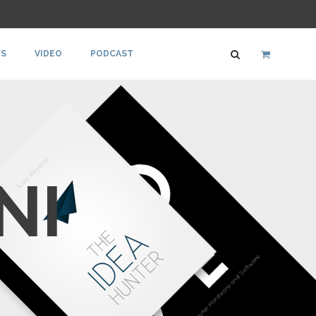
S
VIDEO
PODCAST
NI