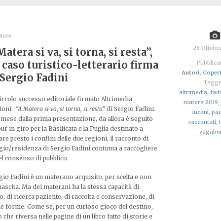
zione
28 Ottobr
Matera si va, si torna, si resta”,
 caso turistico-letterario firma
Pubblicat
Autori
,
Coper
 Sergio Fadini
Tagge
altrimedia
,
fadi
iccolo successo editoriale firmato Altrimedia
matera 2019
,
ioni:
“A Matera si va, si torna, si resta”
di Sergio Fadini.
lucani
,
pa
 mese dalla prima presentazione, da allora è seguito
raccontati
,
ur in giro per la Basilicata e la Puglia destinato a
vagabo
are presto i confini delle due regioni, il racconto di
gio/residenza di Sergio Fadini continua a raccogliere
el consenso di pubblico.
gio Fadini è un materano acquisito, per scelta e non
nascita. Ma dei materani ha la stessa capacità di
o, di ricerca paziente, di raccolta e conservazione, di
lle forme. Come se, per un curioso gioco del destino,
he riversa nelle pagine di un libro fatto di storie e