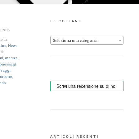
LE COLLANE
e 2015
o in:
Seleziona una categoria
tine
,
News
d:
ni
,
matera
,
paesaggi
esaggi
turismo
,
ndo
ARTICOLI RECENTI