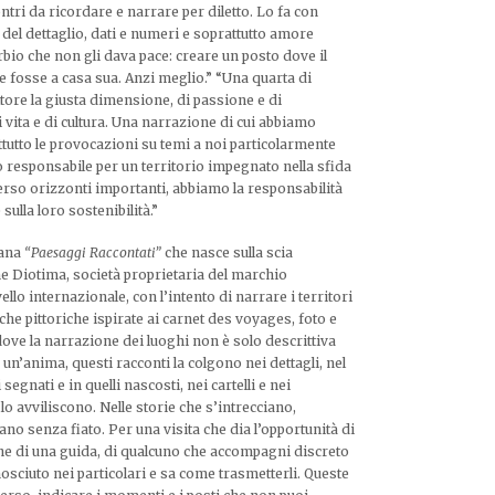
ontri da ricordare e narrare per diletto. Lo fa con
 del dettaglio, dati e numeri e soprattutto amore
rbio che non gli dava pace: creare un posto dove il
 fosse a casa sua. Anzi meglio.” “Una quarta di
ettore la giusta dimensione, di passione e di
i vita e di cultura. Una narrazione di cui abbiamo
ttutto le provocazioni su temi a noi particolarmente
smo responsabile per un territorio impegnato nella sfida
erso orizzonti importanti, abbiamo la responsabilità
 sulla loro sostenibilità.”
lana
“Paesaggi Raccontati”
che nasce sulla scia
he Diotima, società proprietaria del marchio
ello internazionale, con l’intento di narrare i territori
che pittoriche ispirate ai carnet des voyages, foto e
dove la narrazione dei luoghi non è solo descrittiva
un’anima, questi racconti la colgono nei dettagli, nel
egnati e in quelli nascosti, nei cartelli e nei
lo avviliscono. Nelle storie che s’intrecciano,
no senza fiato. Per una visita che dia l’opportunità di
he di una guida, di qualcuno che accompagni discreto
nosciuto nei particolari e sa come trasmetterli. Queste