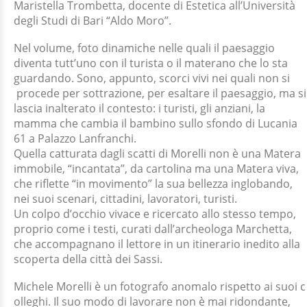
Maristella Trombetta, docente di Estetica all’Università
degli Studi di Bari “Aldo Moro”.
Nel volume, foto dinamiche nelle quali il paesaggio
diventa tutt’uno con il turista o il materano che lo sta
guardando. Sono, appunto, scorci vivi nei quali non si
procede per sottrazione, per esaltare il paesaggio, ma si
lascia inalterato il contesto: i turisti, gli anziani, la
mamma che cambia il bambino sullo sfondo di Lucania
61 a Palazzo Lanfranchi.
Quella catturata dagli scatti di Morelli non è una Matera
immobile, “incantata”, da cartolina ma una Matera viva,
che riflette “in movimento” la sua bellezza inglobando,
nei suoi scenari, cittadini, lavoratori, turisti.
Un colpo d’occhio vivace e ricercato allo stesso tempo,
proprio come i testi, curati dall’archeologa Marchetta,
che accompagnano il lettore in un itinerario inedito alla
scoperta della città dei Sassi.
Michele Morelli è un fotografo anomalo rispetto ai suoi c
olleghi. Il suo modo di lavorare non è mai ridondante,