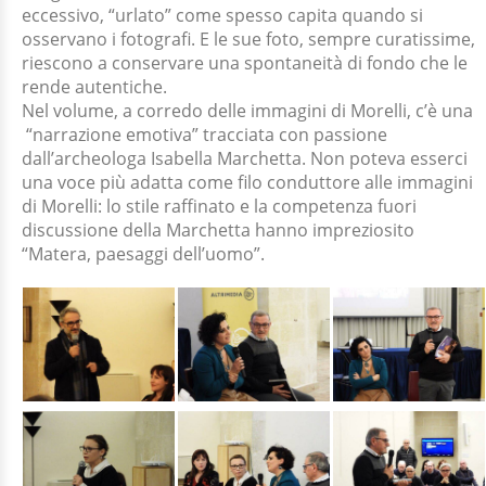
eccessivo, “urlato” come spesso capita quando si
osservano i fotografi. E le sue foto, sempre curatissime,
riescono a conservare una spontaneità di fondo che le
rende autentiche.
Nel volume, a corredo delle immagini di Morelli, c’è una
“narrazione emotiva” tracciata con passione
dall’archeologa Isabella Marchetta. Non poteva esserci
una voce più adatta come filo conduttore alle immagini
di Morelli: lo stile raffinato e la competenza fuori
discussione della Marchetta hanno impreziosito
“Matera, paesaggi dell’uomo”.