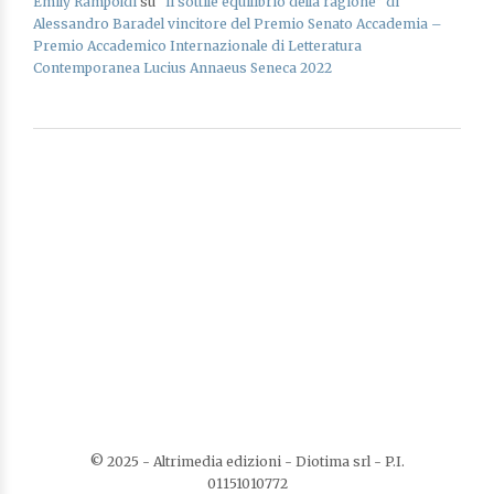
Emily Rampoldi
su
“Il sottile equilibrio della ragione” di
Alessandro Baradel vincitore del Premio Senato Accademia –
Premio Accademico Internazionale di Letteratura
Contemporanea Lucius Annaeus Seneca 2022
© 2025 - Altrimedia edizioni - Diotima srl - P.I.
01151010772