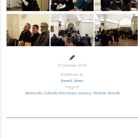
27 Gennaio 2020
Pubblicato in:
Eventi
,
News
Tagged:
altrimedia
,
Isabella Marchetta
,
matera
,
Michele Morelli