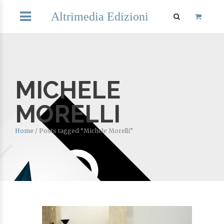
Altrimedia Edizioni
MICHELE
MORELLI
Home
/
Posts tagged “Michele Morelli”