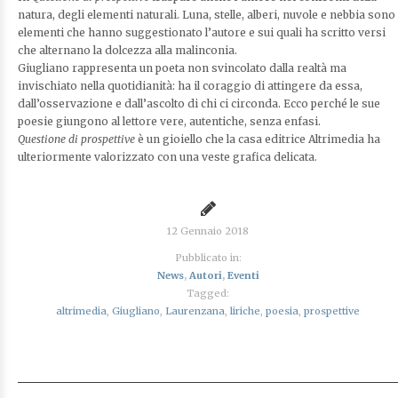
natura, degli elementi naturali. Luna, stelle, alberi, nuvole e nebbia sono
elementi che hanno suggestionato l’autore e sui quali ha scritto versi
che alternano la dolcezza alla malinconia.
Giugliano rappresenta un poeta non svincolato dalla realtà ma
invischiato nella quotidianità: ha il coraggio di attingere da essa,
dall’osservazione e dall’ascolto di chi ci circonda. Ecco perché le sue
poesie giungono al lettore vere, autentiche, senza enfasi.
Questione di prospettive
è un gioiello che la casa editrice Altrimedia ha
ulteriormente valorizzato con una veste grafica delicata.
12 Gennaio 2018
Pubblicato in:
News
,
Autori
,
Eventi
Tagged:
altrimedia
,
Giugliano
,
Laurenzana
,
liriche
,
poesia
,
prospettive