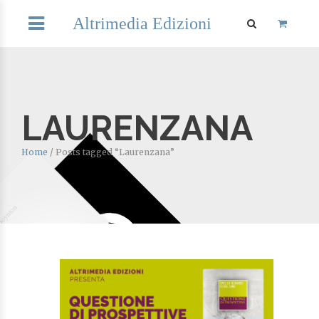
Altrimedia Edizioni
LAURENZANA
Home
/
Posts tagged “Laurenzana”