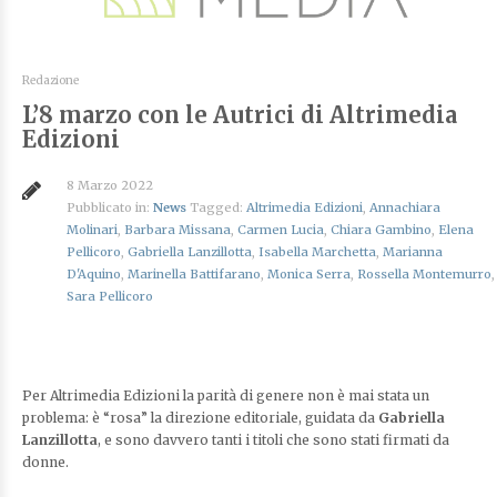
Redazione
L’8 marzo con le Autrici di Altrimedia
Edizioni
8 Marzo 2022
Pubblicato in:
News
Tagged:
Altrimedia Edizioni
,
Annachiara
Molinari
,
Barbara Missana
,
Carmen Lucia
,
Chiara Gambino
,
Elena
Pellicoro
,
Gabriella Lanzillotta
,
Isabella Marchetta
,
Marianna
D'Aquino
,
Marinella Battifarano
,
Monica Serra
,
Rossella Montemurro
,
Sara Pellicoro
Per Altrimedia Edizioni la parità di genere non è mai stata un
problema: è “rosa” la direzione editoriale, guidata da
Gabriella
Lanzillotta
, e sono davvero tanti i titoli che sono stati firmati da
donne.