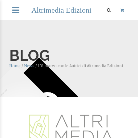
Altrimedia Edizioni
BLOG
Home
/
News
/
L’8 marzo con le Autrici di Altrimedia Edizioni