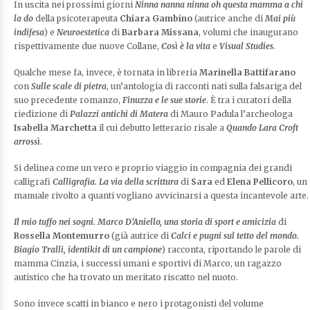
In uscita nei prossimi giorni
Ninna nanna ninna oh questa mamma a chi
la do
della psicoterapeuta
Chiara Gambino
(autrice anche di
Mai più
indifesa
) e
Neuroestetica
di
Barbara Missana
, volumi che inaugurano
rispettivamente due nuove Collane,
Così è la vita
e
Visual Studies
.
Qualche mese fa, invece, è tornata in libreria
Marinella Battifarano
con
Sulle scale di pietra
, un’antologia di racconti nati sulla falsariga del
suo precedente romanzo,
Finuzza e le sue storie
. È tra i curatori della
riedizione di
Palazzi antichi di Matera
di Mauro Padula l’archeologa
Isabella Marchetta
il cui debutto letterario risale a
Quando Lara Croft
arrossì
.
Si delinea come un vero e proprio viaggio in compagnia dei grandi
calligrafi
Calligrafia. La via della scrittura
di
Sara
ed
Elena Pellicoro
, un
manuale rivolto a quanti vogliano avvicinarsi a questa incantevole arte.
Il mio tuffo nei sogni. Marco D’Aniello, una storia di sport e amicizia
di
Rossella Montemurro
(già autrice di
Calci e pugni sul tetto del mondo.
Biagio Tralli, identikit di un campione
) racconta, riportando le parole di
mamma Cinzia, i successi umani e sportivi di Marco, un ragazzo
autistico che ha trovato un meritato riscatto nel nuoto.
Sono invece scatti in bianco e nero i protagonisti del volume