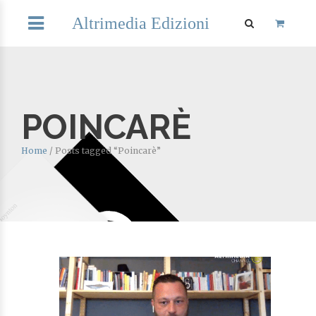
Altrimedia Edizioni
POINCARÈ
Home
/
Posts tagged “Poincarè”