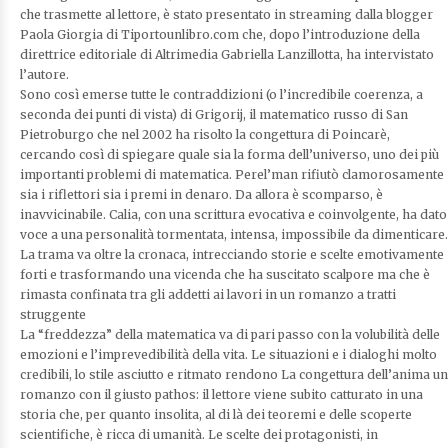
che trasmette al lettore, è stato presentato in streaming dalla blogger
Paola Giorgia di Tiportounlibro.com che, dopo l’introduzione della
direttrice editoriale di Altrimedia Gabriella Lanzillotta, ha intervistato
l’autore.
Sono così emerse tutte le contraddizioni (o l’incredibile coerenza, a
seconda dei punti di vista) di Grigorij, il matematico russo di San
Pietroburgo che nel 2002 ha risolto la congettura di Poincarè,
cercando così di spiegare quale sia la forma dell’universo, uno dei più
importanti problemi di matematica. Perel’man rifiutò clamorosamente
sia i riflettori sia i premi in denaro. Da allora è scomparso, è
inavvicinabile. Calia, con una scrittura evocativa e coinvolgente, ha dato
voce a una personalità tormentata, intensa, impossibile da dimenticare.
La trama va oltre la cronaca, intrecciando storie e scelte emotivamente
forti e trasformando una vicenda che ha suscitato scalpore ma che è
rimasta confinata tra gli addetti ai lavori in un romanzo a tratti
struggente
La “freddezza” della matematica va di pari passo con la volubilità delle
emozioni e l’imprevedibilità della vita. Le situazioni e i dialoghi molto
credibili, lo stile asciutto e ritmato rendono La congettura dell’anima un
romanzo con il giusto pathos: il lettore viene subito catturato in una
storia che, per quanto insolita, al di là dei teoremi e delle scoperte
scientifiche, è ricca di umanità. Le scelte dei protagonisti, in