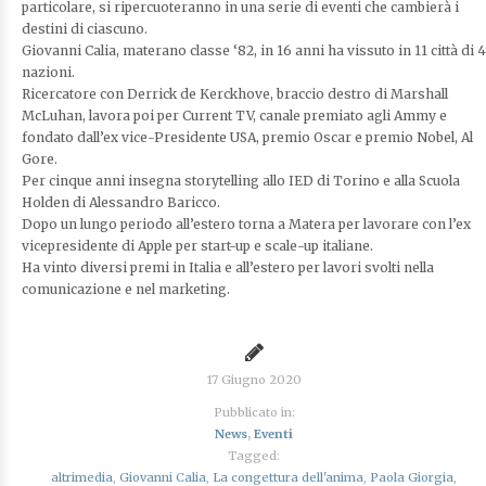
particolare, si ripercuoteranno in una serie di eventi che cambierà i
destini di ciascuno.
Giovanni Calia, materano classe ‘82, in 16 anni ha vissuto in 11 città di 4
nazioni.
Ricercatore con Derrick de Kerckhove, braccio destro di Marshall
McLuhan, lavora poi per Current TV, canale premiato agli Ammy e
fondato dall’ex vice-Presidente USA, premio Oscar e premio Nobel, Al
Gore.
Per cinque anni insegna storytelling allo IED di Torino e alla Scuola
Holden di Alessandro Baricco.
Dopo un lungo periodo all’estero torna a Matera per lavorare con l’ex
vicepresidente di Apple per start-up e scale-up italiane.
Ha vinto diversi premi in Italia e all’estero per lavori svolti nella
comunicazione e nel marketing.
17 Giugno 2020
Pubblicato in:
News
,
Eventi
Tagged:
altrimedia
,
Giovanni Calia
,
La congettura dell'anima
,
Paola Giorgia
,