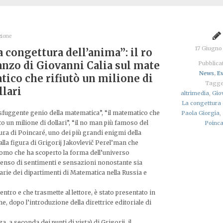
zione
17 Giugn
a congettura dell’anima”: il ro
nzo di Giovanni Calia sul mate
Pubblicat
News
,
Ev
tico che rifiutò un milione di
Tagge
llari
altrimedia
,
Gio
La congettura 
sfuggente genio della matematica”, “il matematico che
Paola Giorgia
,
uto un milione di dollari”, “il no man più famoso del
Poinc
ra di Poincaré, uno dei più grandi enigmi della
alla figura di Grigorij Jakovlevič Perel’man che
’uomo che ha scoperto la forma dell’universo
 denso di sentimenti e sensazioni nonostante sia
itarie dei dipartimenti di Matematica nella Russia e
entro e che trasmette al lettore, è stato presentato in
, dopo l’introduzione della direttrice editoriale di
, a seconda dei punti di vista) di Grigorij, il