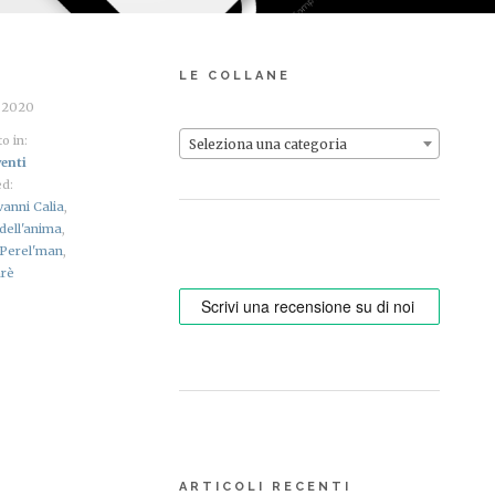
LE COLLANE
o 2020
o in:
Seleziona una categoria
enti
d:
vanni Calia
,
dell'anima
,
Perel'man
,
arè
ARTICOLI RECENTI