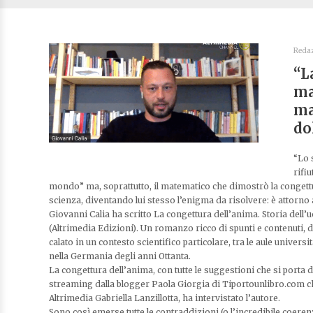
Reda
“L
ma
ma
do
“Lo 
rifi
mondo” ma, soprattutto, il matematico che dimostrò la congettu
scienza, diventando lui stesso l’enigma da risolvere: è attorno 
Giovanni Calia ha scritto La congettura dell’anima. Storia dell
(Altrimedia Edizioni). Un romanzo ricco di spunti e contenuti,
calato in un contesto scientifico particolare, tra le aule univers
nella Germania degli anni Ottanta.
La congettura dell’anima, con tutte le suggestioni che si porta d
streaming dalla blogger Paola Giorgia di Tiportounlibro.com che
Altrimedia Gabriella Lanzillotta, ha intervistato l’autore.
Sono così emerse tutte le contraddizioni (o l’incredibile coerenza