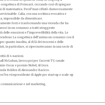
 congettura di Poincarè, cercando così di spiegare
emi di matematica. Perel’man rifiutò clamorosamente
navvicinabile. Calia, con una scrittura evocativa e
sa, impossibile da dimenticare.
tivamente forti e trasformando una vicenda che ha
 lavori in un romanzo a tratti struggente
à delle emozioni e l’imprevedibilità della vita. Le
mato rendono La congettura dell’anima un romanzo con il
per quanto insolita, al di là dei teoremi e delle
sti, in particolare, si ripercuoteranno in una serie di
ittà di 4 nazioni.
all McLuhan, lavora poi per Current TV, canale
mio Oscar e premio Nobel, Al Gore.
Scuola Holden di Alessandro Baricco.
 l’ex vicepresidente di Apple per start-up e scale-up
ella comunicazione e nel marketing.