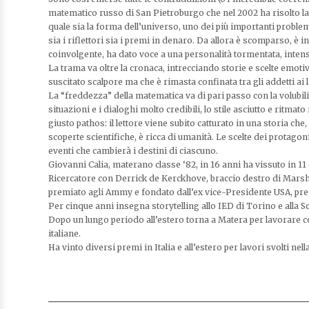
matematico russo di San Pietroburgo che nel 2002 ha risolto la
quale sia la forma dell’universo, uno dei più importanti probl
sia i riflettori sia i premi in denaro. Da allora è scomparso, è i
coinvolgente, ha dato voce a una personalità tormentata, inten
La trama va oltre la cronaca, intrecciando storie e scelte emo
suscitato scalpore ma che è rimasta confinata tra gli addetti ai
La “freddezza” della matematica va di pari passo con la volubilit
situazioni e i dialoghi molto credibili, lo stile asciutto e rit
giusto pathos: il lettore viene subito catturato in una storia che, 
scoperte scientifiche, è ricca di umanità. Le scelte dei protagoni
eventi che cambierà i destini di ciascuno.
Giovanni Calia, materano classe ‘82, in 16 anni ha vissuto in 11 c
Ricercatore con Derrick de Kerckhove, braccio destro di Marsh
premiato agli Ammy e fondato dall’ex vice-Presidente USA, pre
Per cinque anni insegna storytelling allo IED di Torino e alla 
Dopo un lungo periodo all’estero torna a Matera per lavorare con
italiane.
Ha vinto diversi premi in Italia e all’estero per lavori svolti n