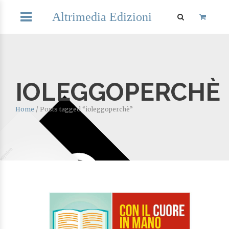
Altrimedia Edizioni
IOLEGGOPERCHÈ
Home
/
Posts tagged “ioleggoperchè”