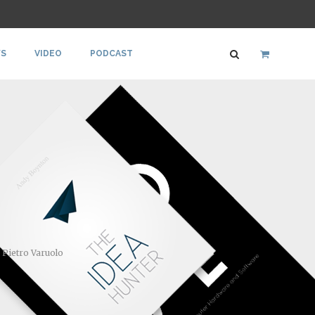
S
VIDEO
PODCAST
i Pietro Varuolo