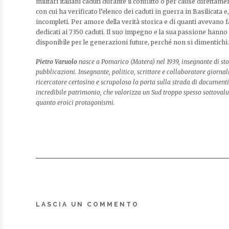
militari italiani caduti durante il conflitto o per cause direttame
con cui ha verificato l’elenco dei caduti in guerra in Basilicat
incompleti. Per amore della verità storica e di quanti avevano f
dedicati ai 7350 caduti. Il suo impegno e la sua passione han
disponibile per le generazioni future, perché non si dimentichi.
Pietro Varuolo
nasce a Pomarico (Matera) nel 1939, insegnante di st
pubblicazioni. Insegnante, politico, scrittore e collaboratore giornal
ricercatore certosino e scrupoloso lo porta sulla strada di documenti
incredibile patrimonio, che valorizza un Sud troppo spesso sottovalu
quanto eroici protagonismi.
LASCIA UN COMMENTO