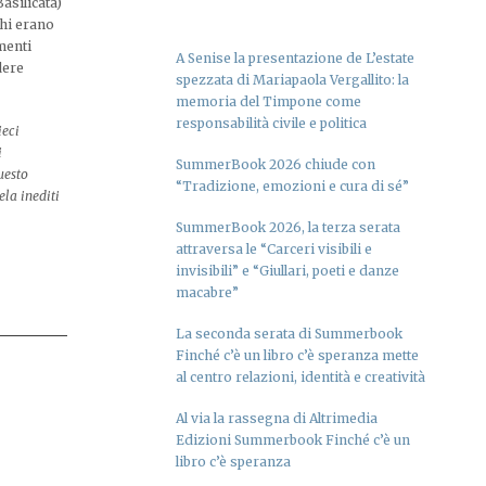
Basilicata)
chi erano
menti
A Senise la presentazione de L’estate
dere
spezzata di Mariapaola Vergallito: la
memoria del Timpone come
responsabilità civile e politica
ieci
i
SummerBook 2026 chiude con
uesto
“Tradizione, emozioni e cura di sé”
la inediti
SummerBook 2026, la terza serata
attraversa le “Carceri visibili e
invisibili” e “Giullari, poeti e danze
macabre”
La seconda serata di Summerbook
Finché c’è un libro c’è speranza mette
al centro relazioni, identità e creatività
Al via la rassegna di Altrimedia
Edizioni Summerbook Finché c’è un
libro c’è speranza