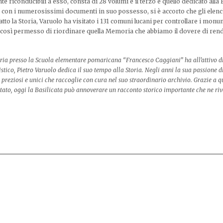
nte riconducibili a esso, consta di 28 volumi e il terzo è quello dedicato alla 
a e, con i numerosissimi documenti in suo possesso, si è accorto che gli elen
atto la Storia, Varuolo ha visitato i 131 comuni lucani per controllare i monu
no così permesso di riordinare quella Memoria che abbiamo il dovere di ren
oria presso la Scuola elementare pomaricana “Francesco Caggiani” ha all’attivo d
istico, Pietro Varuolo dedica il suo tempo alla Storia. Negli anni la sua passione d
 preziosi e unici che raccoglie con cura nel suo straordinario archivio. Grazie a q
tato, oggi la Basilicata può annoverare un racconto storico importante che ne rive