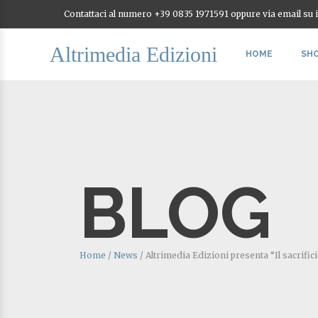
Contattaci al numero +39 0835 1971591 oppure via email su
Altrimedia Edizioni
HOME
SH
BLOG
Home
/
News
/
Altrimedia Edizioni presenta “Il sacrific