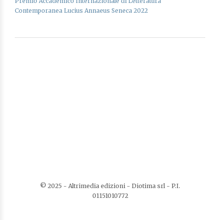
Premio Accademico Internazionale di Letteratura
Contemporanea Lucius Annaeus Seneca 2022
© 2025 - Altrimedia edizioni - Diotima srl - P.I.
01151010772