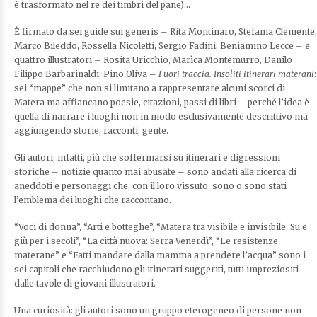
è trasformato nel re dei timbri del pane)…
È firmato da sei guide sui generis – Rita Montinaro, Stefania Clemente,
Marco Bileddo, Rossella Nicoletti, Sergio Fadini, Beniamino Lecce – e
quattro illustratori – Rosita Uricchio, Marìca Montemurro, Danilo
Filippo Barbarinaldi, Pino Oliva –
Fuori traccia. Insoliti itinerari materani
:
sei “mappe” che non si limitano a rappresentare alcuni scorci di
Matera ma affiancano poesie, citazioni, passi di libri – perché l’idea è
quella di narrare i luoghi non in modo esclusivamente descrittivo ma
aggiungendo storie, racconti, gente.
Gli autori, infatti, più che soffermarsi su itinerari e digressioni
storiche – notizie quanto mai abusate – sono andati alla ricerca di
aneddoti e personaggi che, con il loro vissuto, sono o sono stati
l’emblema dei luoghi che raccontano.
“Voci di donna”, “Arti e botteghe”, “Matera tra visibile e invisibile. Su e
giù per i secoli”, “La città nuova: Serra Venerdì”, “Le resistenze
materane” e “Fatti mandare dalla mamma a prendere l’acqua” sono i
sei capitoli che racchiudono gli itinerari suggeriti, tutti impreziositi
dalle tavole di giovani illustratori.
Una curiosità: gli autori sono un gruppo eterogeneo di persone non