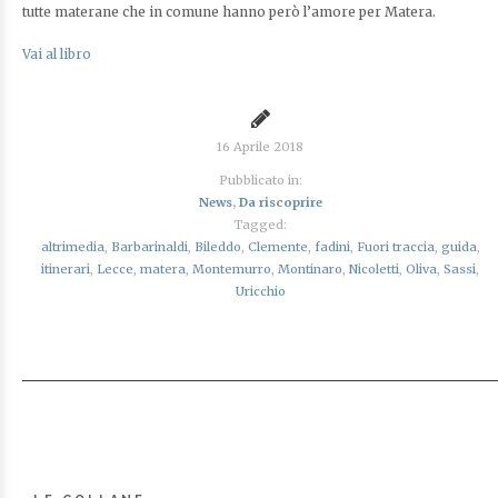
tutte materane che in comune hanno però l’amore per Matera.
Vai al libro
16 Aprile 2018
Pubblicato in:
News
,
Da riscoprire
Tagged:
altrimedia
,
Barbarinaldi
,
Bileddo
,
Clemente
,
fadini
,
Fuori traccia
,
guida
,
itinerari
,
Lecce
,
matera
,
Montemurro
,
Montinaro
,
Nicoletti
,
Oliva
,
Sassi
,
Uricchio