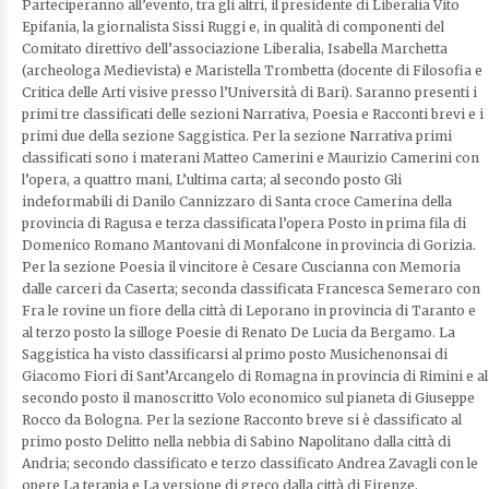
Parteciperanno all’evento, tra gli altri, il presidente di Liberalia Vito
Epifania, la giornalista Sissi Ruggi e, in qualità di componenti del
Comitato direttivo dell’associazione Liberalia, Isabella Marchetta
(archeologa Medievista) e Maristella Trombetta (docente di Filosofia e
Critica delle Arti visive presso l’Università di Bari). Saranno presenti i
primi tre classificati delle sezioni Narrativa, Poesia e Racconti brevi e i
primi due della sezione Saggistica. Per la sezione Narrativa primi
classificati sono i materani Matteo Camerini e Maurizio Camerini con
l’opera, a quattro mani, L’ultima carta; al secondo posto Gli
indeformabili di Danilo Cannizzaro di Santa croce Camerina della
provincia di Ragusa e terza classificata l’opera Posto in prima fila di
Domenico Romano Mantovani di Monfalcone in provincia di Gorizia.
Per la sezione Poesia il vincitore è Cesare Cuscianna con Memoria
dalle carceri da Caserta; seconda classificata Francesca Semeraro con
Fra le rovine un fiore della città di Leporano in provincia di Taranto e
al terzo posto la silloge Poesie di Renato De Lucia da Bergamo. La
Saggistica ha visto classificarsi al primo posto Musichenonsai di
Giacomo Fiori di Sant’Arcangelo di Romagna in provincia di Rimini e al
secondo posto il manoscritto Volo economico sul pianeta di Giuseppe
Rocco da Bologna. Per la sezione Racconto breve si è classificato al
primo posto Delitto nella nebbia di Sabino Napolitano dalla città di
Andria; secondo classificato e terzo classificato Andrea Zavagli con le
opere La terapia e La versione di greco dalla città di Firenze.