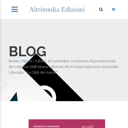
Altrimedia Edizioni
BLOG
Home
/
News
/
Sabato 20 settembre cerimonia di premiazione
dei vincitori dell’ottava edizione del Premio letterario nazionale
Liberalia “La Città dei Sassi”