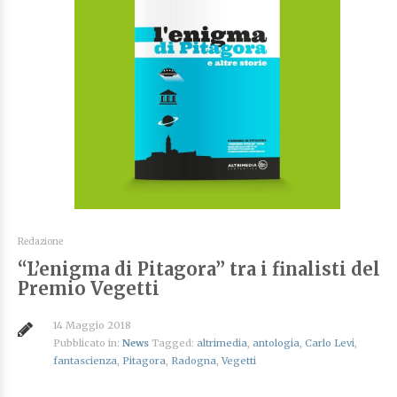
Redazione
“L’enigma di Pitagora” tra i finalisti del
Premio Vegetti
14 Maggio 2018
Pubblicato in:
News
Tagged:
altrimedia
,
antologia
,
Carlo Levi
,
fantascienza
,
Pitagora
,
Radogna
,
Vegetti