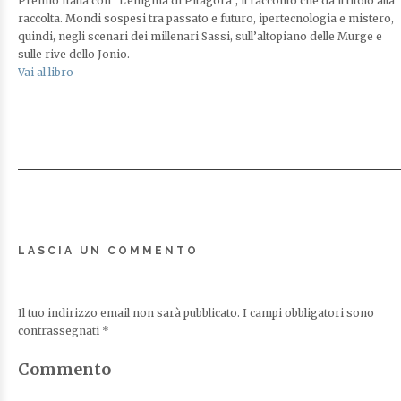
Premio Italia con “L’enigma di Pitagora”, il racconto che dà il titolo alla
raccolta. Mondi sospesi tra passato e futuro, ipertecnologia e mistero,
quindi, negli scenari dei millenari Sassi, sull’altopiano delle Murge e
sulle rive dello Jonio.
Vai al libro
LASCIA UN COMMENTO
Il tuo indirizzo email non sarà pubblicato.
I campi obbligatori sono
contrassegnati
*
Commento