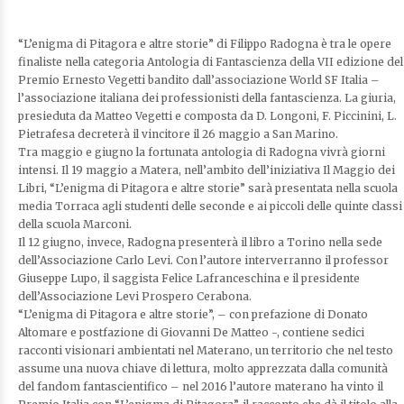
“L’enigma di Pitagora e altre storie” di Filippo Radogna è tra le opere
finaliste nella categoria Antologia di Fantascienza della VII edizione del
Premio Ernesto Vegetti bandito dall’associazione World SF Italia –
l’associazione italiana dei professionisti della fantascienza. La giuria,
presieduta da Matteo Vegetti e composta da D. Longoni, F. Piccinini, L.
Pietrafesa decreterà il vincitore il 26 maggio a San Marino.
Tra maggio e giugno la fortunata antologia di Radogna vivrà giorni
intensi. Il 19 maggio a Matera, nell’ambito dell’iniziativa Il Maggio dei
Libri, “L’enigma di Pitagora e altre storie” sarà presentata nella scuola
media Torraca agli studenti delle seconde e ai piccoli delle quinte classi
della scuola Marconi.
Il 12 giugno, invece, Radogna presenterà il libro a Torino nella sede
dell’Associazione Carlo Levi. Con l’autore interverranno il professor
Giuseppe Lupo, il saggista Felice Lafranceschina e il presidente
dell’Associazione Levi Prospero Cerabona.
“L’enigma di Pitagora e altre storie”, – con prefazione di Donato
Altomare e postfazione di Giovanni De Matteo -, contiene sedici
racconti visionari ambientati nel Materano, un territorio che nel testo
assume una nuova chiave di lettura, molto apprezzata dalla comunità
del fandom fantascientifico – nel 2016 l’autore materano ha vinto il