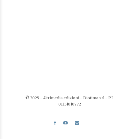
© 2025 - Altrimedia edizioni - Diotima srl - P.I.
01151010772