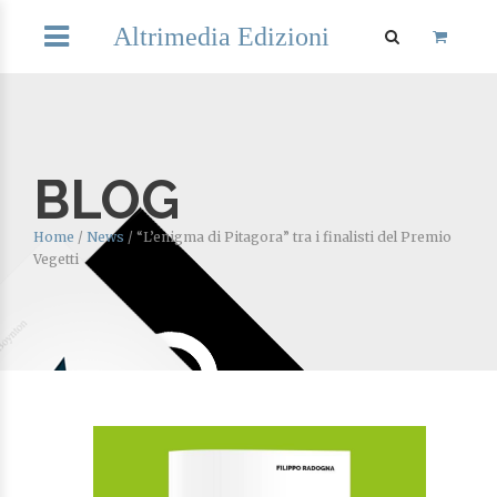
Altrimedia Edizioni
BLOG
Home
/
News
/
“L’enigma di Pitagora” tra i finalisti del Premio
Vegetti