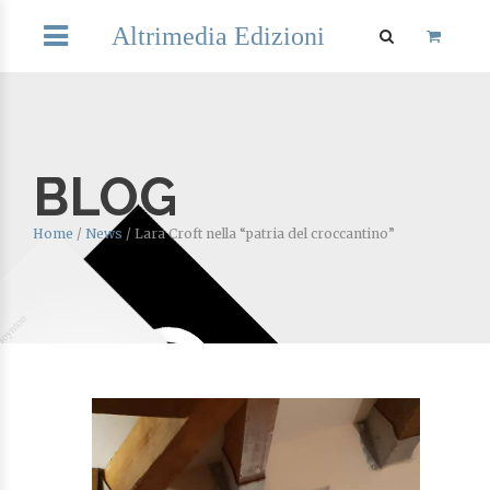
Altrimedia Edizioni
BLOG
Home
/
News
/
Lara Croft nella “patria del croccantino”