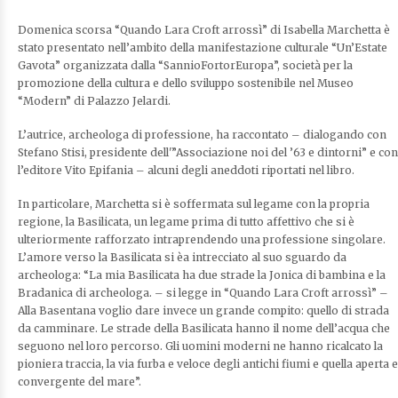
Domenica scorsa “Quando Lara Croft arrossì” di Isabella Marchetta è
stato presentato nell’ambito della manifestazione culturale “Un’Estate
Gavota” organizzata dalla “SannioFortorEuropa”, società per la
promozione della cultura e dello sviluppo sostenibile nel Museo
“Modern” di Palazzo Jelardi.
L’autrice, archeologa di professione, ha raccontato – dialogando con
Stefano Stisi, presidente dell'”Associazione noi del ’63 e dintorni” e con
l’editore Vito Epifania – alcuni degli aneddoti riportati nel libro.
In particolare, Marchetta si è soffermata sul legame con la propria
regione, la Basilicata, un legame prima di tutto affettivo che si è
ulteriormente rafforzato intraprendendo una professione singolare.
L’amore verso la Basilicata si èa intrecciato al suo sguardo da
archeologa: “La mia Basilicata ha due strade la Jonica di bambina e la
Bradanica di archeologa. – si legge in “Quando Lara Croft arrossì” –
Alla Basentana voglio dare invece un grande compito: quello di strada
da camminare. Le strade della Basilicata hanno il nome dell’acqua che
seguono nel loro percorso. Gli uomini moderni ne hanno ricalcato la
pioniera traccia, la via furba e veloce degli antichi fiumi e quella aperta e
convergente del mare”.