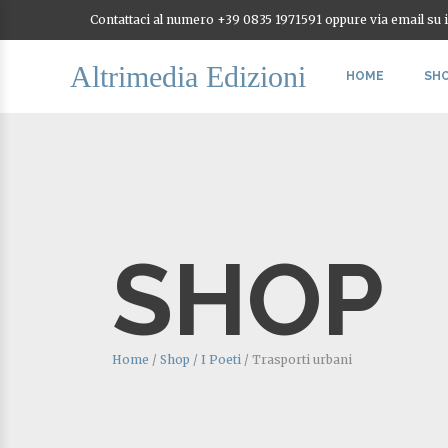
Contattaci al numero +39 0835 1971591 oppure via email su
Altrimedia Edizioni
HOME
SH
SHOP
Home
/
Shop
/
I Poeti
/
Trasporti urbani