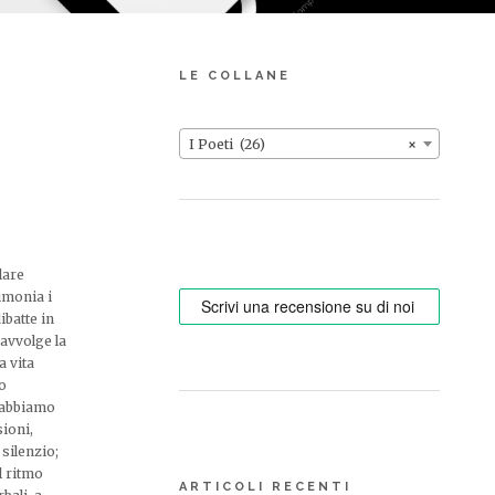
LE COLLANE
I Poeti (26)
×
lare
imonia i
ibatte in
 avvolge la
a vita
mo
é abbiamo
sioni,
silenzio;
il ritmo
ARTICOLI RECENTI