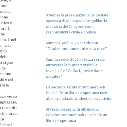
bali, a
l non
endo la
A Senise la presentazione de L’estate
zione
spezzata di Mariapaola Vergallito: la
visivo e
memoria del Timpone come
ori. È
responsabilità civile e politica
che
ndo. È nel
SummerBook 2026 chiude con
o della
“Tradizione, emozioni e cura di sé”
nino
della
SummerBook 2026, la terza serata
i si può
attraversa le “Carceri visibili e
 del
invisibili” e “Giullari, poeti e danze
he sono
macabre”
do e nel
sce la
La seconda serata di Summerbook
Finché c’è un libro c’è speranza mette
esse verso
al centro relazioni, identità e creatività
linguaggio,
 restituire
Al via la rassegna di Altrimedia
cchio in cui
Edizioni Summerbook Finché c’è un
are
libro c’è speranza
 oltre i