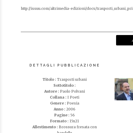
http://issuu.com/altrimedia-edizioni/docs/trasporti_urbani_pr
DETTAGLI PUBBLICAZIONE
Titolo :
Trasporti urbani
Sottotitolo :
Autore :
Paolo Polvani
Collana :
I Poeti
Genere :
Poesia
Anno :
2006
Pagine :
56
Formato :
15x21
Allestimento :
Brossura fresata con
bandelle