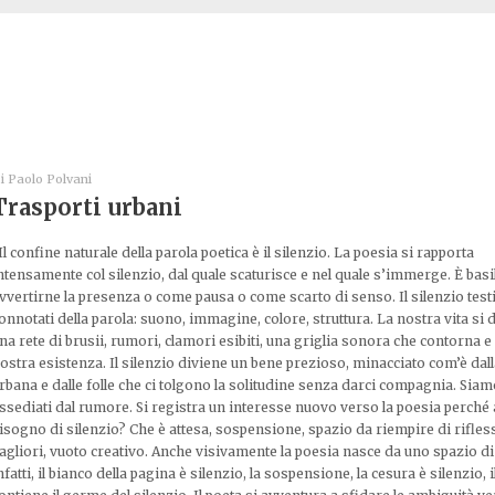
i
Paolo Polvani
Trasporti urbani
Il confine naturale della parola poetica è il silenzio. La poesia si rapporta
ntensamente col silenzio, dal quale scaturisce e nel quale s’immerge. È basi
vvertirne la presenza o come pausa o come scarto di senso. Il silenzio test
onnotati della parola: suono, immagine, colore, struttura. La nostra vita si d
na rete di brusii, rumori, clamori esibiti, una griglia sonora che contorna e
ostra esistenza. Il silenzio diviene un bene prezioso, minacciato com’è dall
rbana e dalle folle che ci tolgono la solitudine senza darci compagnia. Sia
ssediati dal rumore. Si registra un interesse nuovo verso la poesia perch
isogno di silenzio? Che è attesa, sospensione, spazio da riempire di rifles
agliori, vuoto creativo. Anche visivamente la poesia nasce da uno spazio di 
nfatti, il bianco della pagina è silenzio, la sospensione, la cesura è silenzio, 