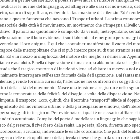
ontiene il germe del silenzio. Il poeta si avventura a sfidare le ambiguità ver
ravalicare le norme del linguaggio, ad attingere alle oasi del non-senso, de
etto, saturo di significato, esibendo la fascinazione del silenzio. Ed è tend
ano a questo fantasma che nascono i Trasporti urbani. La prima connota
ensoriale della città è il movimento, un movimento che c’impegna a livello 
ditivo. Il panorama quotidiano è composto da veicoli, metropolitane, semaf
elle stazioni che il buio evidenzia i suoi labirinti ed emergono personaggi 
ventolano il loro enigma. È qui che i container manifestano il vuoto del mo
ragore delle metropolitane che ci si può interrogare su di uno stranito sens
ita. Ed è in mezzo ai singhiozzi del motore che meglio si delinea un Appen
ianco e assoluto. È nella disperazione di una scarpa abbandonata sul ciglio 
trada che il tragico contorno di incidenti viene ad abitare in mezzo a noi e c
inalmente interrogare sull’esatta formula della deflagrazione. Dal fantasma
ilenzio prende forma la curiosità, l’attenzione nei confronti dei soggetti c
ttori della città del movimento. Nasce una tensione a registrare nello sguar
erso la temperatura della felicità, del disagio, a volte della disperazione. Na
impatia, il trasporto. Ecco, quindi, che il termine “trasporti” allude al doppio
ignificato del movimento urbano e della partecipazione emotiva, dell’inter
 personaggi di tutti i giorni. Per evidenziare i quali è necessario affilare il 
enderlo acuminato. Compito del poeta è modellare un linguaggio che sappia
’eco del presente, il riverbero della realtà. La poesia, allora, diventa uno spe
iconoscersi, scrutarsi, individuare le esatte coordinate. Che parli del brulic
egreto delle metropolitane o della piccola cinese che guarda scorrere la città