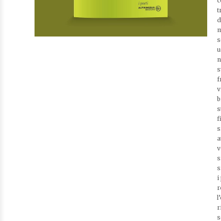
c
t
d
m
s
u
n
s
f
v
b
s
f
s
a
v
s
s
i
r
l
r
s