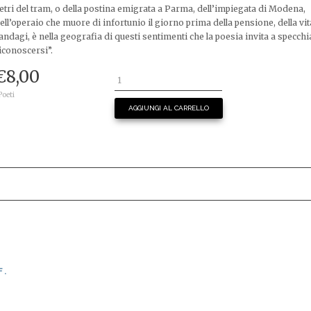
etri del tram, o della postina emigrata a Parma, dell’impiegata di Modena,
ell’operaio che muore di infortunio il giorno prima della pensione, della vit
andagi, è nella geografia di questi sentimenti che la poesia invita a specchi
iconoscersi”.
€
8,00
 Poeti
AGGIUNGI AL CARRELLO
F.