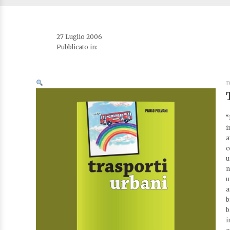
27 Luglio 2006
Pubblicato in:
D
“
i
a
c
u
n
u
a
b
b
i