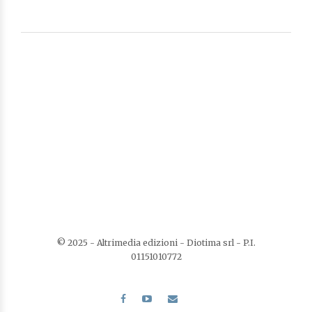
© 2025 - Altrimedia edizioni - Diotima srl - P.I.
01151010772