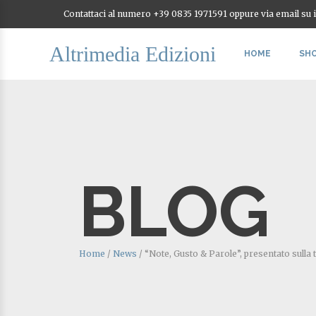
Contattaci al numero +39 0835 1971591 oppure via email su
Altrimedia Edizioni
HOME
SH
BLOG
Home
/
News
/
“Note, Gusto & Parole”, presentato sulla