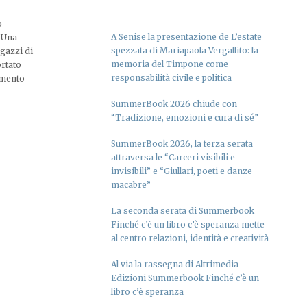
o
A Senise la presentazione de L’estate
” Una
spezzata di Mariapaola Vergallito: la
agazzi di
memoria del Timpone come
ortato
responsabilità civile e politica
imento
SummerBook 2026 chiude con
“Tradizione, emozioni e cura di sé”
SummerBook 2026, la terza serata
attraversa le “Carceri visibili e
invisibili” e “Giullari, poeti e danze
macabre”
La seconda serata di Summerbook
Finché c’è un libro c’è speranza mette
al centro relazioni, identità e creatività
Al via la rassegna di Altrimedia
Edizioni Summerbook Finché c’è un
libro c’è speranza