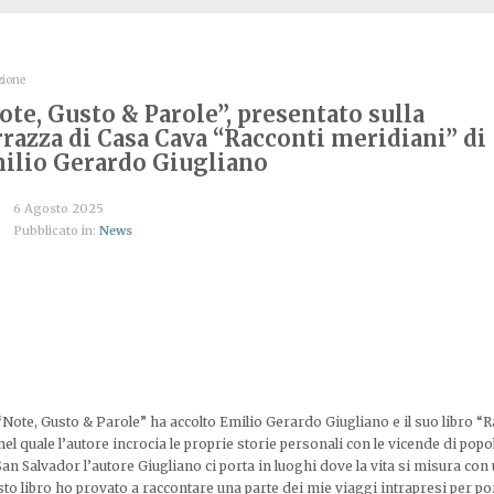
zione
ote, Gusto & Parole”, presentato sulla
rrazza di Casa Cava “Racconti meridiani” di
ilio Gerardo Giugliano
6 Agosto 2025
Pubblicato in:
News
 “Note, Gusto & Parole” ha accolto Emilio Gerardo Giugliano e il suo libro “R
el quale l’autore incrocia le proprie storie personali con le vicende di popol
 San Salvador l’autore Giugliano ci porta in luoghi dove la vita si misura co
to libro ho provato a raccontare una parte dei mie viaggi intrapresi per po