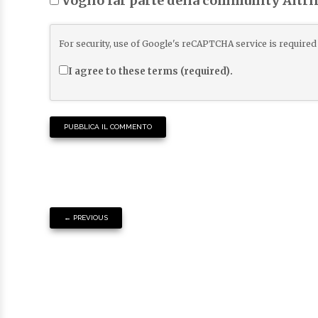
Voglio far parte della community Altr
For security, use of Google's reCAPTCHA service is required 
I agree to these terms (required).
←
PREVIOUS