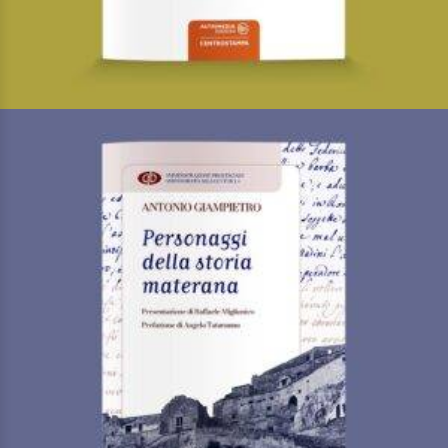
Lucania
Di
Giampietro Antonio
€
28,00
Gli speciali
LEGGI TUTTO
AGGIUNGI ALLA LISTA DEI DESIDERI