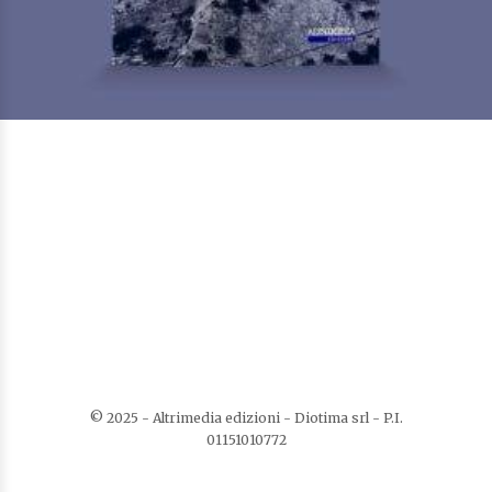
Personaggi della storia materana
Di
Giampietro Antonio
€
10,00
Quaderni della biblioteca
LEGGI TUTTO
AGGIUNGI ALLA LISTA DEI DESIDERI
© 2025 - Altrimedia edizioni - Diotima srl - P.I.
01151010772