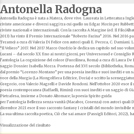
Antonella Radogna
Antonella Radogna è nata a Matera, dove vive. Laureata in Letteratura Ingl
riviste americane e diversi saggi tra cui quello su Edgar Morin per Rubbet
riviste nazionali e internazionali. Con la raccolta A Margine (ed. Il Filo
2013) ha vinto il Premio Internazionale “Roberto Farina” 2016. Nel 2016 pa
Teramo) a cura di Valeria Di Felice con autori quali E. Pecora, C. Damiani. 
“Il Veliero” 2017. Nel 2017 Marco Onofrio le dedica un capitolo nel suo volu
Lucani – dal secolo XX fino ai nostri giorni, per Universosud e Consiglio R
l’antologia La cognizione del colore (Fuorilinea, Roma) a cura di Laura De 
saggio Dossier Isabella Morra. Poetessa del XVI secolo (Bibliotheka, Roma)
dal premio “Lorenzo Montano” per una poesia inedita e suoi inediti e un s
voce della Murgia (La Mongolfiera Editrice, Doria) e scritto la sceneggiat
Gregorio, con Valerio Magrelli e Davide Rondoni. Nell’ottobre 2020 esce i
poesia contemporanea (Raffaelli, Rimini) con suoi inediti e un saggio di Gi
Pietrafesa, insieme a Donato Altomare; la poesia Spirito guida
per l’antologia Bellezza senza vanità (Macabor, Cosenza) con autori quali 
dicembre 2021 esce il suo racconto fantasy I cristalli del mondo invisibile 
La sua ultima raccolta poetica, Ciò che sai amare (Passigli Editori, 2022), h
Visualizzazione del risultato