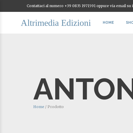
Contattaci al numero +39 0835 1971591 oppure via email su
Altrimedia Edizioni
HOME
SH
ANTON
Home
/
Prodotto