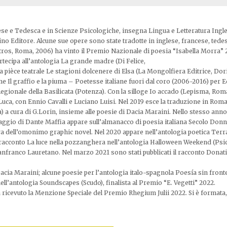
ese e Tedesca e in Scienze Psicologiche, insegna Lingua e Letteratura Ingle
tino Editore. Alcune sue opere sono state tradotte in inglese, francese, te
/Albatros, Roma, 2006) ha vinto il Premio Nazionale di poesia “Isabella Mor
rtecipa all’antologia La grande madre (Di Felice,
La pièce teatrale Le stagioni dolcenere di Elsa (La Mongolfiera Editrice, Dor
me Il graffio e la piuma – Poetesse italiane fuori dal coro (2006-2016) per 
egionale della Basilicata (Potenza). Con la silloge Io accado (Lepisma, Roma
Luca, con Ennio Cavalli e Luciano Luisi. Nel 2019 esce la traduzione in Roma
 a cura di G.Lorin, insieme alle poesie di Dacia Maraini. Nello stesso anno
aggio di Dante Maffia appare sull’almanacco di poesia italiana Secolo Donn
ura dell’omonimo graphic novel. Nel 2020 appare nell’antologia poetica Terr
l racconto La luce nella pozzanghera nell’antologia Halloween Weekend (Psi
anfranco Lauretano. Nel marzo 2021 sono stati pubblicati il racconto Donatin
Dacia Maraini; alcune poesie per l’antologia italo-spagnola Poesía sin fron
nell’antologia Soundscapes (Scudo), finalista al Premio “E. Vegetti” 2022.
a ricevuto la Menzione Speciale del Premio Rhegium Julii 2022. Si è formata, 