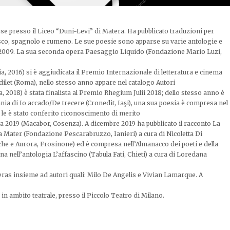
se presso il Liceo “Duni-Levi” di Matera. Ha pubblicato traduzioni per
desco, spagnolo e rumeno. Le sue poesie sono apparse su varie antologie e
ra” 2009. La sua seconda opera Paesaggio Liquido (Fondazione Mario Luzi,
ia, 2016) si è aggiudicata il Premio Internazionale di letteratura e cinema
Edilet (Roma), nello stesso anno appare nel catalogo Autori
, 2018) è stata finalista al Premio Rhegium Julii 2018; dello stesso anno è
nia di Io accado/De trecere (Cronedit, Iaşi), una sua poesia è compresa nel
 le è stato conferito riconoscimento di merito
a 2019 (Macabor, Cosenza). A dicembre 2019 ha pubblicato il racconto La
a Mater (Fondazione Pescarabruzzo, Ianieri) a cura di Nicoletta Di
che e Aurora, Frosinone) ed è compresa nell’Almanacco dei poeti e della
a nell’antologia L’affascino (Tabula Fati, Chieti) a cura di Loredana
teras insieme ad autori quali: Milo De Angelis e Vivian Lamarque. A
in ambito teatrale, presso il Piccolo Teatro di Milano.