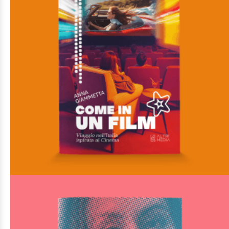
Di
Pasquale Montesano
€
13,00
Gli speciali
AGGIUNGI AL CARRELLO
AGGIUNGI ALLA LISTA DEI DESIDERI
“Come in un film” Viaggio nell’Italia ispirata al Cinema
Di
Anna Giammetta