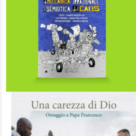
€
18,00
Gli speciali
AGGIUNGI AL CARRELLO
AGGIUNGI ALLA LISTA DEI DESIDERI
Piccolo manuale di meccanica irrazionale e semiotica del caos
Di
Andrea Canepari,
Di
Andrea Moro,