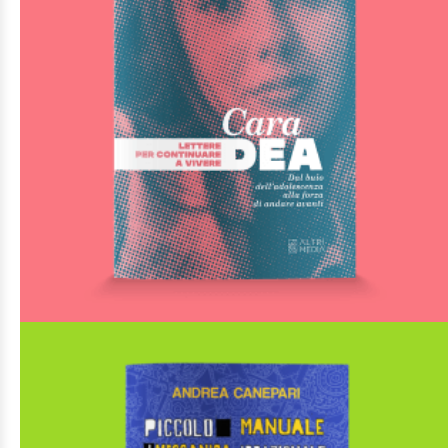
€
18,00
Gli speciali
AGGIUNGI AL CARRELLO
AGGIUNGI ALLA LISTA DEI DESIDERI
Cara Dea. Lettere per continuare a vivere
Di
Associazione "Dea per sempre"