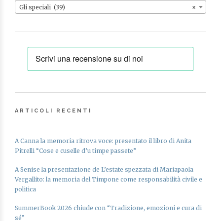
AGGIUNGI AL CARRELLO
Gli speciali (39)
×
AGGIUNGI ALLA LISTA DEI DESIDERI
ARTICOLI RECENTI
A Canna la memoria ritrova voce: presentato il libro di Anita
Pitrelli “Cose e cuselle d’u timpe passete”
A Senise la presentazione de L’estate spezzata di Mariapaola
Vergallito: la memoria del Timpone come responsabilità civile e
politica
SummerBook 2026 chiude con “Tradizione, emozioni e cura di
sé”