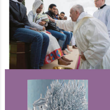
Di
Guido Bosticco,
Di
Sara Pellicoro
€
16,00
Gli speciali
AGGIUNGI AL CARRELLO
AGGIUNGI ALLA LISTA DEI DESIDERI
Una carezza di Dio
Di
AA.VV.
€
25,00
Gli speciali