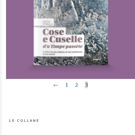
AGGIUNGI AL CARRELLO
AGGIUNGI ALLA LISTA DEI DESIDERI
←
1
2
3
Cose e cuselle du Timpe passète
Di
Anita Pitrelli
€
20,00
LE COLLANE
Gli speciali