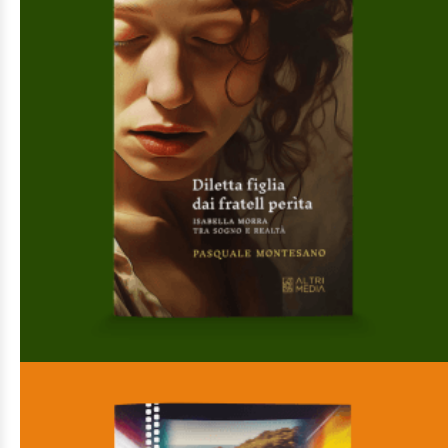
Luca e Davide. Quel filo che lega la terra al cielo
Di
Elvira Bianco
€
10,00
Gli speciali
AGGIUNGI AL CARRELLO
AGGIUNGI ALLA LISTA DEI DESIDERI
Diletta figlia dai fratell perìta