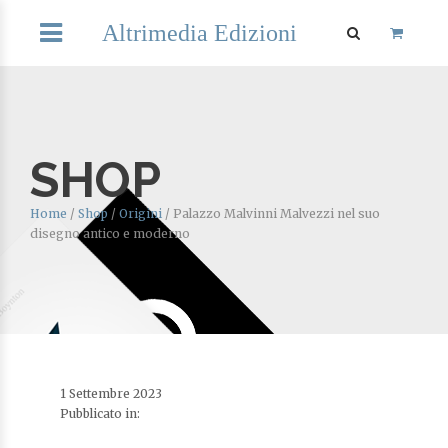
Altrimedia Edizioni
SHOP
Home
/
Shop
/
Origini
/
Palazzo Malvinni Malvezzi nel suo
disegno antico e moderno
1 Settembre 2023
Pubblicato in: