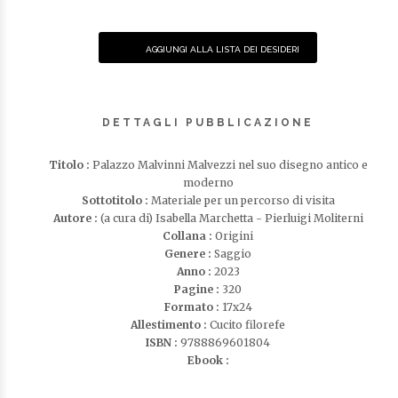
AGGIUNGI ALLA LISTA DEI DESIDERI
DETTAGLI PUBBLICAZIONE
Titolo :
Palazzo Malvinni Malvezzi nel suo disegno antico e
moderno
Sottotitolo :
Materiale per un percorso di visita
Autore :
(a cura di) Isabella Marchetta - Pierluigi Moliterni
Collana :
Origini
Genere :
Saggio
Anno :
2023
Pagine :
320
Formato :
17x24
Allestimento :
Cucito filorefe
ISBN :
9788869601804
Ebook :