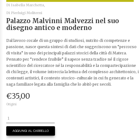
Di
Isabella Marchetta,
Di
Pierluigi Moliterni
Palazzo Malvinni Malvezzi nel suo
disegno antico e moderno
Dal lavoro corale di un gruppo di studiosi, nutrito di competenze e
passione, nasce questa sintesi di dati che suggeriscono un “percorso
di visita” in uno dei principali palazzi storici della città di Matera.
Pensato per “rendere fruibile” il sapere senza tradire né il rigore
scientifico del ricercatore né la responsabilità e la compartecipazione
di chi legge, il volume intreccia la lettura del complesso architettonico, i
contenuti artistici, il contesto storico-culturale in cui fu generato e la
saga familiare legata alla famiglia che lo abitò per secoli.
€
35,00
Origini
AGGIUNGI AL CARRELLO