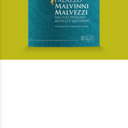
Palazzo Malvinni Malvezzi nel suo disegno antico e moderno
Di
Isabella Marchetta,
Di
Pierluigi Moliterni
€
35,00
Origini
AGGIUNGI AL CARRELLO