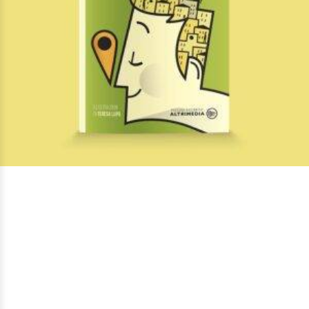
AGGIUNGI ALLA LISTA DEI DESIDERI
A Matera si va, si torna, si resta
Di
Sergio Fadini
€
12,00
Paesaggi raccontati
AGGIUNGI AL CARRELLO