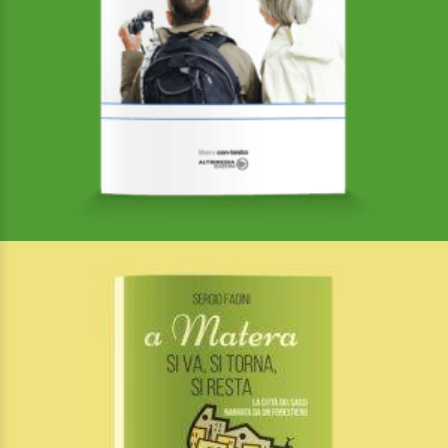
Gli attori del turismo responsabile
Di
Sergio Fadini
€
15,00
Libero con-testo
AGGIUNGI AL CARRELLO