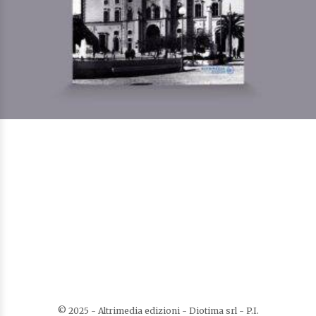
La Biblioteca provinciale di Matera
Di
Raffaele Lamacchia
€
15,50
Quaderni della biblioteca
LEGGI TUTTO
AGGIUNGI ALLA LISTA DEI DESIDERI
© 2025 - Altrimedia edizioni - Diotima srl - P.I.