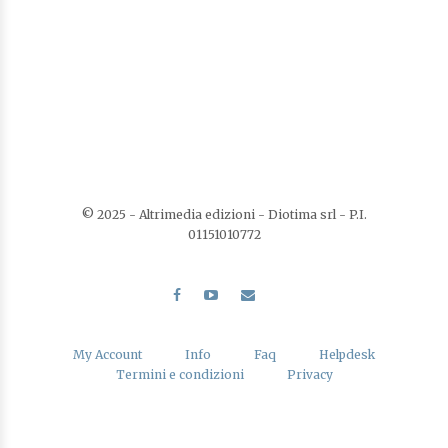
Un dramma in Livonia
Di
Giuseppe Panella,
Di
Jules Verne,
Di
Massimo Sestili
€
18,00
I Narratori
AGGIUNGI AL CARRELLO
© 2025 - Altrimedia edizioni - Diotima srl - P.I.
01151010772
AGGIUNGI ALLA LISTA DEI DESIDERI
My Account
Info
Faq
Helpdesk
Termini e condizioni
Privacy