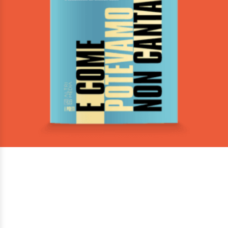
E come potevamo non cantare
Di
Gianpaolo Anderlini
€
13,00
I Poeti