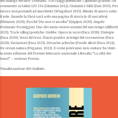
del dialogo ebraico-cristiano. Tra i saggi pubblicati: I quindici gradini. Un
commento ai Salmi 120-134 (Giuntina 2012), Giainisti e Sikh (Emi 2015), Per
favore non portateli ad Auschwitz (Wingsbert 2015), Niente di nuovo sotto
il sole. Quando la Shoà sarà solo una pagina di storia (o di narrativa)
(Mimesis 2020), Perché Dio non ci ascolta? (Qiqajon 2020), Angelo
Fortunato Formíggini. Uno dei meno noiosi uomini del suo tempo (Aliberti
2021). Tra le sillogi poetiche: Giobbe. Opera in versi (Fara 2018), Distopie
(Fara 2020), Versi di/versi. Diario poetico ai tempi del coronavirus (Fara
2020), Variazioni (Fara 2021), Devarìm acherìm (Parole altre) (Fara 2022),
De rerum natura (Pegasus, 2022). E come potevamo non cantare ha vinto
la sesta edizione del Premio letterario nazionale Liberalia “La città dei
Sassi” – sezione Poesia.
Visualizzazione del risultato