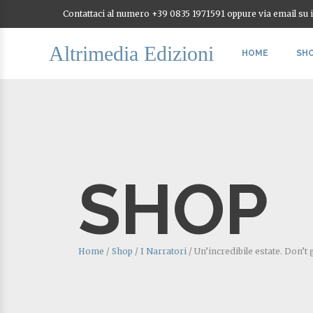
Contattaci al numero +39 0835 1971591 oppure via email su
Altrimedia Edizioni
HOME
SH
SHOP
Home
/
Shop
/
I Narratori
/
Un’incredibile estate. Don’t 