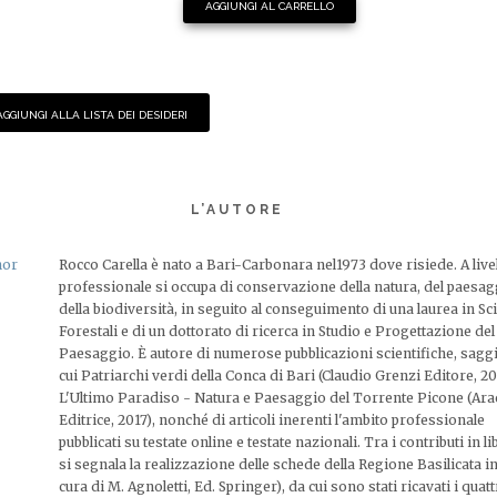
AGGIUNGI AL CARRELLO
AGGIUNGI ALLA LISTA DEI DESIDERI
L’AUTORE
Rocco Carella è nato a Bari-Carbonara nel1973 dove risiede. A live
professionale si occupa di conservazione della natura, del paesag
della biodiversità, in seguito al conseguimento di una laurea in Sc
Forestali e di un dottorato di ricerca in Studio e Progettazione del
Paesaggio. È autore di numerose pubblicazioni scientifiche, saggi
cui Patriarchi verdi della Conca di Bari (Claudio Grenzi Editore, 20
L'Ultimo Paradiso - Natura e Paesaggio del Torrente Picone (Ar
Editrice, 2017), nonché di articoli inerenti l'ambito professionale
pubblicati su testate online e testate nazionali. Tra i contributi in lib
si segnala la realizzazione delle schede della Regione Basilicata in
cura di M. Agnoletti, Ed. Springer), da cui sono stati ricavati i quat