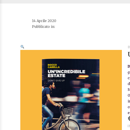
14 Aprile 2020
Pubblicato in:
D
D
g
c
d
S
O
i
c
e
I