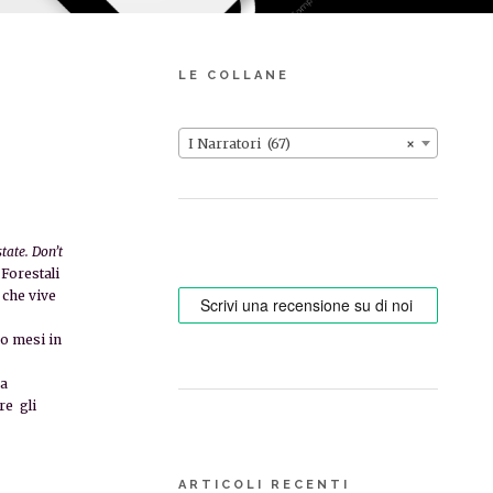
LE COLLANE
I Narratori (67)
×
tate. Don’t
 Forestali
a che
vive
ro mesi in
ca
tre
gli
ARTICOLI RECENTI