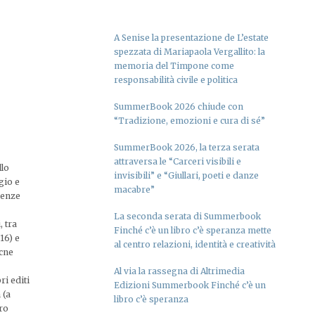
A Senise la presentazione de L’estate
spezzata di Mariapaola Vergallito: la
memoria del Timpone come
responsabilità civile e politica
SummerBook 2026 chiude con
“Tradizione, emozioni e cura di sé”
SummerBook 2026, la terza serata
attraversa le “Carceri visibili e
llo
invisibili” e “Giullari, poeti e danze
gio e
macabre”
ienze
La seconda serata di Summerbook
, tra
Finché c’è un libro c’è speranza mette
16) e
al centro relazioni, identità e creatività
acne
Al via la rassegna di Altrimedia
ri editi
Edizioni Summerbook Finché c’è un
 (a
libro c’è speranza
tro