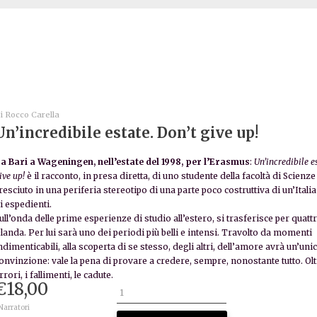
i
Rocco Carella
Un’incredibile estate. Don’t give up!
a Bari a Wageningen, nell’estate del 1998, per l’Erasmus
:
Un’incredibile es
ive up!
è il racconto, in presa diretta, di uno studente della facoltà di Scienze
resciuto in una periferia stereotipo di una parte poco costruttiva di un’Itali
i espedienti.
ull’onda delle prime esperienze di studio all’estero, si trasferisce per quatt
landa. Per lui sarà uno dei periodi più belli e intensi. Travolto da momenti
ndimenticabili, alla
scoperta di se stesso, degli altri, dell’amore avrà un’uni
onvinzione: vale la pena di provare a credere, sempre, nonostante tutto. Ol
rrori, i fallimenti, le cadute.
€
18,00
 Narratori