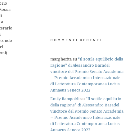
torio
 Rossa
di
 a
terario
ù
secondo
COMMENTI RECENTI
el
oni).
margherita
su
“Il sottile equilibrio della
ragione” di Alessandro Baradel
vincitore del Premio Senato Accademia
– Premio Accademico Internazionale
di Letteratura Contemporanea Lucius
Annaeus Seneca 2022
Emily Rampoldi
su
“Il sottile equilibrio
della ragione” di Alessandro Baradel
vincitore del Premio Senato Accademia
– Premio Accademico Internazionale
di Letteratura Contemporanea Lucius
Annaeus Seneca 2022