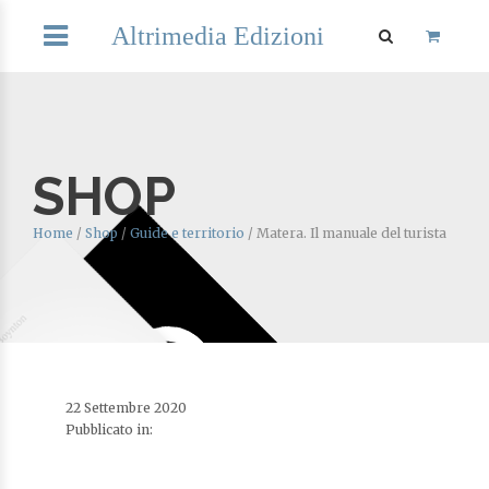
Altrimedia Edizioni
SHOP
Home
/
Shop
/
Guide e territorio
/
Matera. Il manuale del turista
22 Settembre 2020
Pubblicato in: