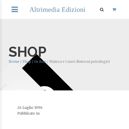
Altrimedia Edizioni
SHOP
Home
/
Shop
/
In Arte
/
Matera e i suoi dintorni psicologici
24 Luglio 1996
Pubblicato in: