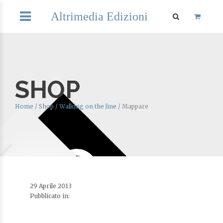
Altrimedia Edizioni
SHOP
Home
/
Shop
/
Walking on the line
/
Mappare
29 Aprile 2013
Pubblicato in: