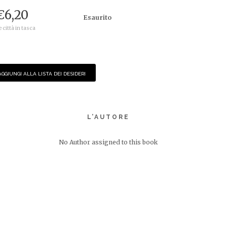
€
6,20
Esaurito
e città in tasca
AGGIUNGI ALLA LISTA DEI DESIDERI
L’AUTORE
No Author assigned to this book