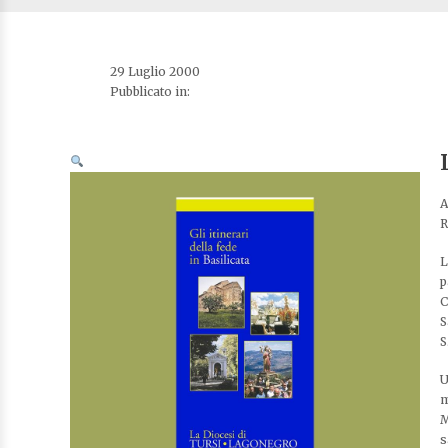
29 Luglio 2000
Pubblicato in:
A
R
L
p
C
S
S
U
m
M
s