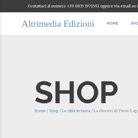
Contattaci al numero +39 0835 1971591 oppure via email su
Altrimedia Edizioni
HOME
SH
SHOP
Home
/
Shop
/
Le città in tasca
/
La diocesi di Tursi-La