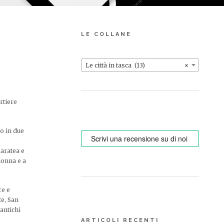
LE COLLANE
Le città in tasca (13)
×
rtiere
so in due
Maratea e
donna e a
re e
e, San
 antichi
ARTICOLI RECENTI