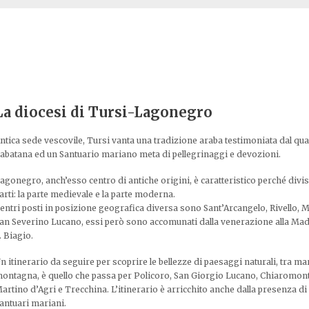
La diocesi di Tursi-Lagonegro
ntica sede vescovile, Tursi vanta una tradizione araba testimoniata dal qua
abatana ed un Santuario mariano meta di pellegrinaggi e devozioni.
agonegro, anch’esso centro di antiche origini, è caratteristico perché divi
arti: la parte medievale e la parte moderna.
entri posti in posizione geografica diversa sono Sant’Arcangelo, Rivello, 
an Severino Lucano, essi però sono accomunati dalla venerazione alla Ma
. Biagio.
n itinerario da seguire per scoprire le bellezze di paesaggi naturali, tra ma
ontagna, è quello che passa per Policoro, San Giorgio Lucano, Chiaromont
artino d’Agri e Trecchina. L’itinerario è arricchito anche dalla presenza di
antuari mariani.