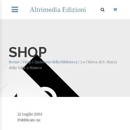
Altrimedia Edizioni
SHOP
Home
/
Shop
/
Quaderni della biblioteca
/
La Chiesa di S. Maria
della Valle a Matera
21 Luglio 2001
Pubblicato in: