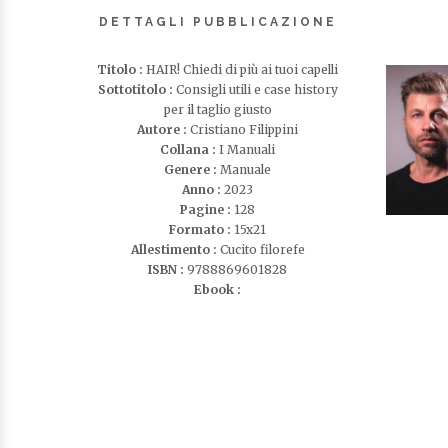
DETTAGLI PUBBLICAZIONE
Titolo :
HAIR! Chiedi di più ai tuoi capelli
Sottotitolo :
Consigli utili e case history
per il taglio giusto
Autore :
Cristiano Filippini
Collana :
I Manuali
Genere :
Manuale
Anno :
2023
Pagine :
128
Formato :
15x21
Allestimento :
Cucito filorefe
ISBN :
9788869601828
Ebook :