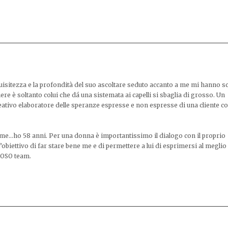
uisitezza e la profondità del suo ascoltare seduto accanto a me mi hanno sc
iere è soltanto colui che dá una sistemata ai capelli si sbaglia di grosso. Un
eativo elaboratore delle speranze espresse e non espresse di una cliente 
r me…ho 58 anni. Per una donna è importantissimo il dialogo con il proprio
obiettivo di far stare bene me e di permettere a lui di esprimersi al meglio
LIOSO team.