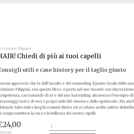
i
Cristiano Filippini
HAIR! Chiedi di più ai tuoi capelli
Consigli utili e case history per il taglio giusto
on un approccio che fa dell’ascolto e del counseling il punto focale della sua
ristiano Filippini, con questo libro, ci porta nel suo mondo con discrezione
ompetenza, raccontando di sé e del suo hairstyling attraverso l’esempio di
ersonaggi noti e di veri e propri miti del cinema e dello spettacolo. Ma anc
fatando falsi miti e luoghi comuni dietro cui si celano molte cattive abitudi
i compromettere la cura e la bellezza dei nostri capelli.
€
24,00
 Manuali