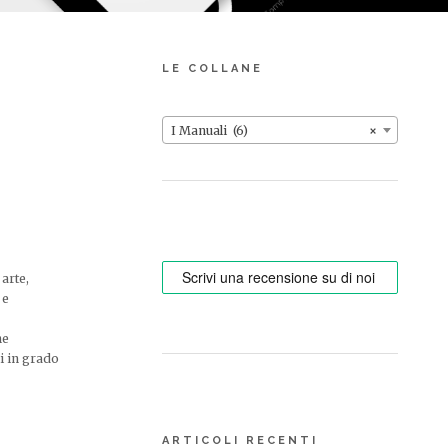
LE COLLANE
I Manuali (6)
×
 arte,
 e
he
ni in grado
ARTICOLI RECENTI