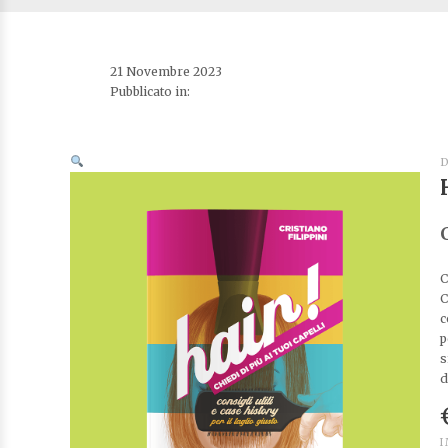
21 Novembre 2023
Pubblicato in:
D
C
C
c
p
s
d
I