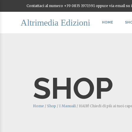
Contattaci al numero +39 0835 1971591 oppure via email su
Altrimedia Edizioni
HOME
SH
SHOP
Home
/
Shop
/
I Manuali
/
HAIR! Chiedi di più ai tuoi cape