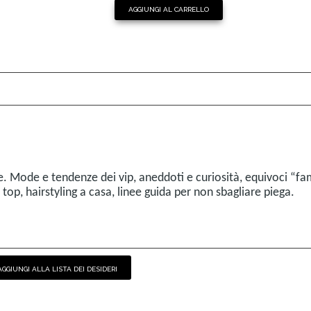
AGGIUNGI AL CARRELLO
rme. Mode e tendenze dei vip, aneddoti e curiosità, equivoci “fa
ok top, hairstyling a casa, linee guida per non sbagliare piega.
AGGIUNGI ALLA LISTA DEI DESIDERI