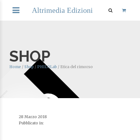
Altrimedia Edizioni
SHOP
Home
/
Shop
/
PHILOLab
/
Etica del rimorso
28 Marzo 2018
Pubblicato in: