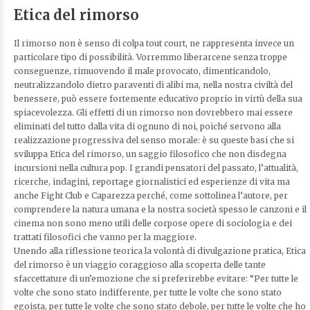
Etica del rimorso
Il rimorso non è senso di colpa tout court, ne rappresenta invece un
particolare tipo di possibilità. Vorremmo liberarcene senza troppe
conseguenze, rimuovendo il male provocato, dimenticandolo,
neutralizzandolo dietro paraventi di alibi ma, nella nostra civiltà del
benessere, può essere fortemente educativo proprio in virtù della sua
spiacevolezza. Gli effetti di un rimorso non dovrebbero mai essere
eliminati del tutto dalla vita di ognuno di noi, poiché servono alla
realizzazione progressiva del senso morale: è su queste basi che si
sviluppa Etica del rimorso, un saggio filosofico che non disdegna
incursioni nella cultura pop. I grandi pensatori del passato, l’attualità,
ricerche, indagini, reportage giornalistici ed esperienze di vita ma
anche Fight Club e Caparezza perché, come sottolinea l’autore, per
comprendere la natura umana e la nostra società spesso le canzoni e il
cinema non sono meno utili delle corpose opere di sociologia e dei
trattati filosofici che vanno per la maggiore.
Unendo alla riflessione teorica la volontà di divulgazione pratica, Etica
del rimorso è un viaggio coraggioso alla scoperta delle tante
sfaccettature di un’emozione che si preferirebbe evitare: “Per tutte le
volte che sono stato indifferente, per tutte le volte che sono stato
egoista, per tutte le volte che sono stato debole, per tutte le volte che ho