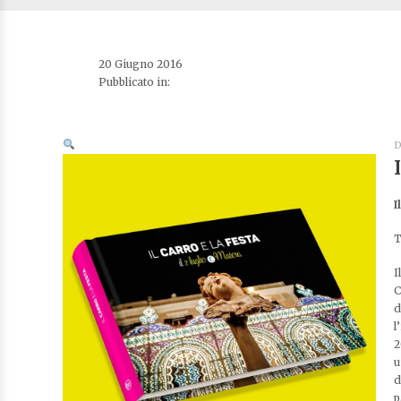
20 Giugno 2016
Pubblicato in:
D
I
T
Il
C
d
l
2
u
d
p