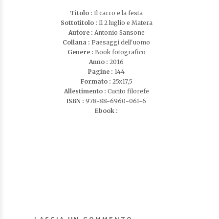
Titolo :
Il carro e la festa
Sottotitolo :
Il 2 luglio e Matera
Autore :
Antonio Sansone
Collana :
Paesaggi dell'uomo
Genere :
Book fotografico
Anno :
2016
Pagine :
144
Formato :
25x17,5
Allestimento :
Cucito filorefe
ISBN :
978-88-6960-061-6
Ebook :