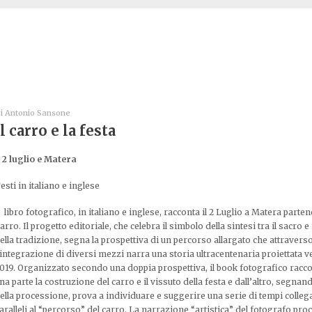
i
Antonio Sansone
Il carro e la festa
l 2 luglio e Matera
esti in italiano e inglese
libro fotografico, in italiano e inglese, racconta il 2 Luglio a Matera parte
arro. Il progetto editoriale, che celebra il simbolo della sintesi tra il sacro e
ella tradizione, segna la prospettiva di un percorso allargato che attravers
’integrazione di diversi mezzi narra una storia ultracentenaria proiettata ve
019. Organizzato secondo una doppia prospettiva, il book fotografico racc
na parte la costruzione del carro e il vissuto della festa e dall’altro, segnan
ella processione, prova a individuare e suggerire una serie di tempi collega
aralleli al “percorso” del carro. La narrazione “artistica” del fotografo pro