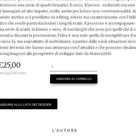
ttraverso una serie di quadri tematici: il carro, il lavoro… realizzati con una
i immagini ad alto impatto, scelte anche per la loro non-convenzionalità. A
uesto motivo si è prediletto un editing sobrio ma caratterizzante, con l’util
iltro che rende particolarissimi i singoli scatti. Il percorso è accompagnat
na serie di scatti, in bianco e nero, di vari luoghi che sono poi quelli che il 
ncontra durante la processione; l’idea è non solo quella di esemplificare il t
l carro fa, ma soprattutto di individuare, a partire dalle varie situazioni inco
lcuni dei temi che hanno una attinenza con l’attualità e che possono idealm
icongiungersi alle prospettive di sviluppo date da Matera2019.
€
25,00
aesaggi dell'uomo
AGGIUNGI AL CARRELLO
AGGIUNGI ALLA LISTA DEI DESIDERI
L’AUTORE