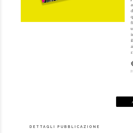
a
d
q
f
u
i
i
a
r
P
DETTAGLI PUBBLICAZIONE