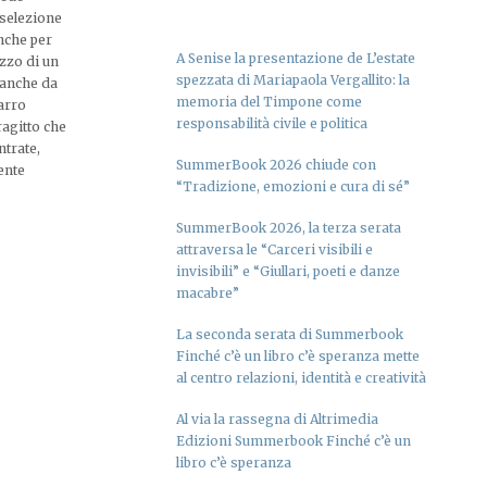
 selezione
nche per
A Senise la presentazione de L’estate
izzo di un
spezzata di Mariapaola Vergallito: la
o anche da
memoria del Timpone come
carro
responsabilità civile e politica
ragitto che
ntrate,
SummerBook 2026 chiude con
ente
“Tradizione, emozioni e cura di sé”
SummerBook 2026, la terza serata
attraversa le “Carceri visibili e
invisibili” e “Giullari, poeti e danze
macabre”
La seconda serata di Summerbook
Finché c’è un libro c’è speranza mette
al centro relazioni, identità e creatività
Al via la rassegna di Altrimedia
Edizioni Summerbook Finché c’è un
libro c’è speranza