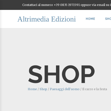
Contattaci al numero +39 0835 1971591 oppure via email su
Altrimedia Edizioni
HOME
SH
SHOP
Home
/
Shop
/
Paesaggi dell'uomo
/
Il carro e la festa