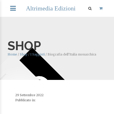
Altrimedia Edizioni
SHOP
Home
/
Shop
/
I Saggisti
/
Biografia dell’Italia monarchica
29 Settembre 2022
Pubblicato in: