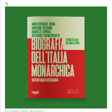
Di
Saverio Omar Ciccimarra