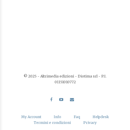
Tursi turistica
Di
Sabina Piscopo,
Di
Teresa Crispino
€
7,00
Gli speciali
LEGGI TUTTO
© 2025 - Altrimedia edizioni - Diotima srl - P.I.
AGGIUNGI ALLA LISTA DEI DESIDERI
01151010772
My Account
Info
Faq
Helpdesk
Termini e condizioni
Privacy