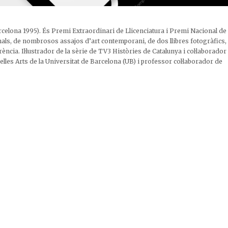
arcelona 1995). És Premi Extraordinari de Llicenciatura i Premi Nacional de
onals, de nombrosos assajos d’art contemporani, de dos llibres fotogràfics,
ncia. Il·lustrador de la sèrie de TV3 Històries de Catalunya i col·laborador
lles Arts de la Universitat de Barcelona (UB) i professor col·laborador de