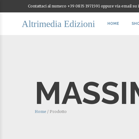
Contattaci al numero +39 0835 1971591 oppure via email su
Altrimedia Edizioni
HOME
SH
MASSI
Home
/
Prodotto